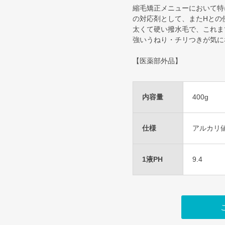
縮毛矯正メニューにおいて特
の対応剤として、またHとの
太くて硬い撥水毛で、これま
強いうねり・チリつきが気に
【医薬部外品】
内容量
400g
仕様
アルカリ値 6
1液PH
9.4