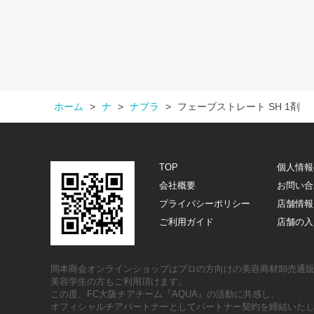
ホーム
>
ナ
>
ナプラ
>
フェーブストレート SH 1剤
TOP
個人情報
会社概要
お問い合
プライバシーポリシー
店舗情報
ご利用ガイド
店舗の入
岡本商会オンラインショップはプロの方向けの美容商材卸売通
美容学生の方もご利用頂けます。
この度、FC大阪チアチーム『AQUA』の活動に共感し、
オフィシャルチアパートナーとしてパートナー契約を締結いた