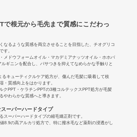
PTで根元から毛先まで質感にこだわっ
くなるような質感を両立させることを目指した、チオグリコ
です。
・メドウフォームオイル・マカデミアナッツオイル・ホホバ
-アルギニンを配合し、パサつきを抑えてなめらかな手触りと
Aによるキューティクルケア処方が、傷んだ毛髪に吸着して枝
湿・質感向上をはかります。
ルクPPT・ケラチンPPTの3種コルテックスPPT処方が毛髪
るやわらかな質感へと導きます。
なスーパーハードタイプ
るスーパーハードタイプの縮毛矯正剤です。
・チオ値8.9の高アルカリ処方で、特に撥水毛など薬剤の浸透がし