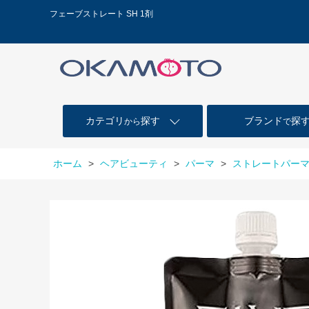
フェーブストレート SH 1剤
カテゴリ
探す
ブランド
探
から
で
ホーム
>
ヘアビューティ
>
パーマ
>
ストレートパー