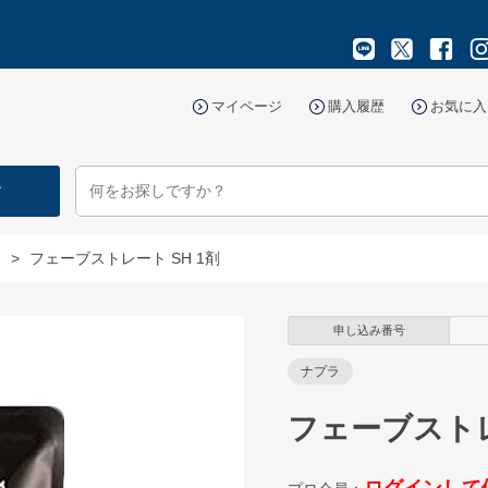
マイページ
購入履歴
お気に入
す
マ
>
フェーブストレート SH 1剤
申し込み番号
ナプラ
フェーブストレ