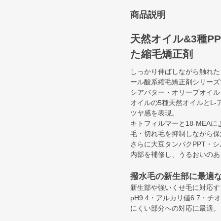
商品説明
天然オイル&3種P
た縮毛矯正剤
しっかり伸ばしながら触れた
ール酸系縮毛矯正剤シリーズ
シアバター・オリーブオイル
オイルの5種天然オイルとL
ツヤ感を表現。
キトフィルマーと18-ME
毛・切れ毛を抑制しながら保
さらに大豆タンパクPPT・シ
内部を補修し、うるおいのあ
撥水毛の新生部に最適
新生部や強いくせ毛に対応す
pH9.4・アルカリ値6.7
にくい部分への対応に最適。