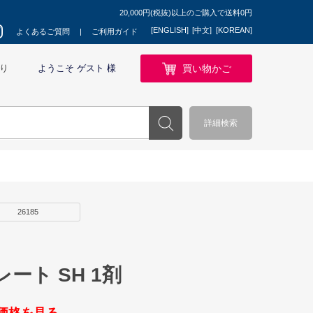
20,000円(税抜)以上のご購入で送料0円
[ENGLISH]
[中文]
[KOREAN]
よくあるご質問
ご利用ガイド
買い物かご
り
ようこそ ゲスト 様
詳細検索
26185
ート SH 1剤