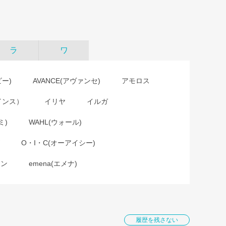
ラ
ワ
ビー)
AVANCE(アヴァンセ)
アモロス
インス）
イリヤ
イルガ
ミ)
WAHL(ウォール)
O・I・C(オーアイシー)
ョン
emena(エメナ)
履歴を残さない