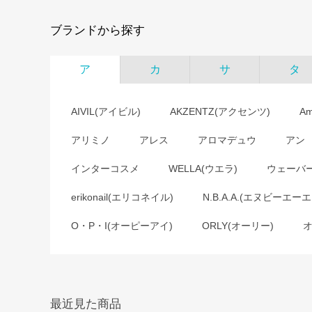
ブランドから探す
ア
カ
サ
タ
AIVIL(アイビル)
AKZENTZ(アクセンツ)
A
アリミノ
アレス
アロマデュウ
アン
インターコスメ
WELLA(ウエラ)
ウェーバ
erikonail(エリコネイル)
N.B.A.A.(エヌビーエーエ
O・P・I(オーピーアイ)
ORLY(オーリー)
最近見た商品