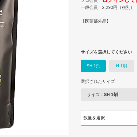
ログインして
プロ会員：
一般会員：
2,290
円（税別）
【医薬部外品】
サイズを選択してください
SH 1剤
H 1剤
選択されたサイズ
サイズ：
SH 1剤