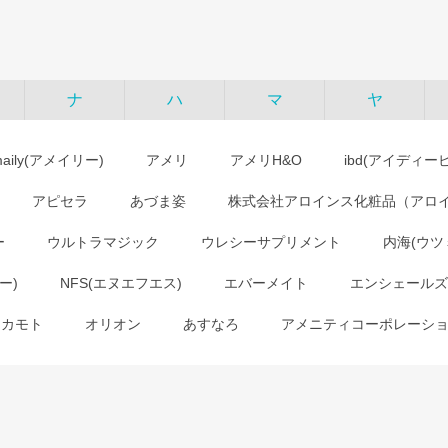
ナ
ハ
マ
ヤ
maily(アメイリー)
アメリ
アメリH&O
ibd(アイディー
アピセラ
あづま姿
株式会社アロインス化粧品（アロ
ー
ウルトラマジック
ウレシーサプリメント
内海(ウツ
ー)
NFS(エヌエフエス)
エバーメイト
エンシェールズ
オカモト
オリオン
あすなろ
アメニティコーポレーシ