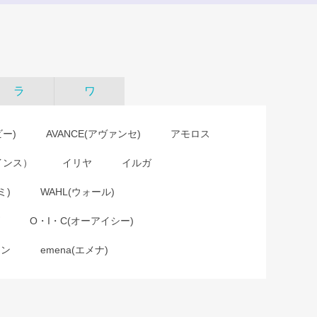
ラ
ワ
ビー)
AVANCE(アヴァンセ)
アモロス
インス）
イリヤ
イルガ
ミ)
WAHL(ウォール)
O・I・C(オーアイシー)
ョン
emena(エメナ)