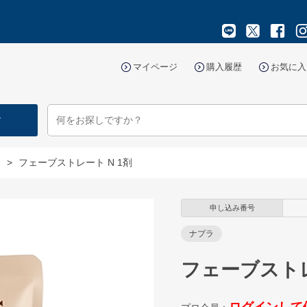
マイページ
購入履歴
お気に入
す
マ
>
フェーブストレート N 1剤
申し込み番号
ナプラ
フェーブストレ