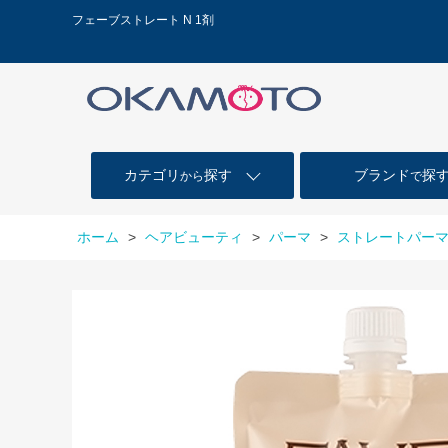
フェーブストレート N 1剤
カテゴリ
探す
ブランド
探
から
で
ホーム
>
ヘアビューティ
>
パーマ
>
ストレートパー