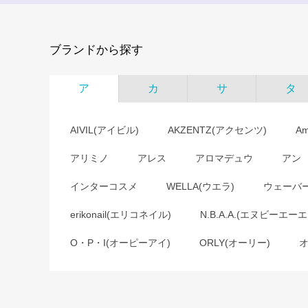
ブランドから探す
ア
カ
サ
タ
AIVIL(アイビル)
AKZENTZ(アクセンツ)
A
アリミノ
アレス
アロマデュウ
アン
インターコスメ
WELLA(ウエラ)
ウェーバ
erikonail(エリコネイル)
N.B.A.A.(エヌビーエーエ
O・P・I(オーピーアイ)
ORLY(オーリー)