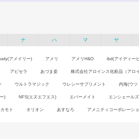
ナ
ハ
マ
ヤ
maily(アメイリー)
アメリ
アメリH&O
ibd(アイディー
アピセラ
あづま姿
株式会社アロインス化粧品（アロ
ー
ウルトラマジック
ウレシーサプリメント
内海(ウツ
ー)
NFS(エヌエフエス)
エバーメイト
エンシェールズ
オカモト
オリオン
あすなろ
アメニティコーポレーシ