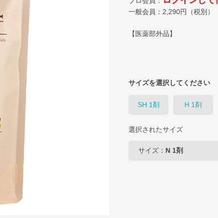
ログインして
プロ会員：
一般会員：
2,290
円（税別）
【医薬部外品】
サイズを選択してください
SH 1剤
H 1剤
選択されたサイズ
サイズ：
N 1剤