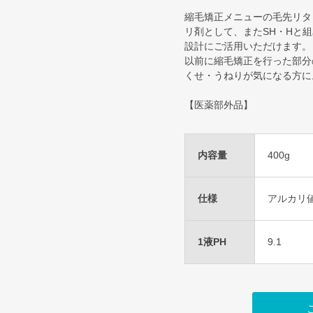
縮毛矯正メニューの毛先リタ
リ剤として、またSH・Hと
設計にご活用いただけます。
以前に縮毛矯正を行った部分
くせ・うねりが気になる方に
【医薬部外品】
内容量
400g
仕様
アルカリ値 3
1液PH
9.1