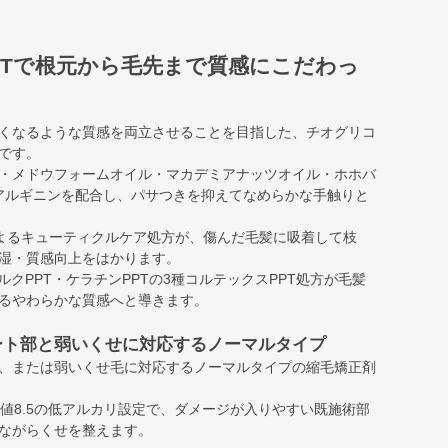
PTで根元から毛先まで質感にこだわっ
くなるような質感を両立させることを目指した、チオグリコ
です。
・メドウフォームオイル・マカデミアナッツオイル・ホホバ
-アルギニンを配合し、パサつきを抑えてなめらかな手触りと
Aによるキューティクルケア処方が、傷んだ毛髪に吸着して枝
湿・質感向上をはかります。
ルクPPT・ケラチンPPTの3種コルテックスPPT処方が毛髪
るやわらかな質感へと導きます。
ート部と弱いくせに対応するノーマルタイプ
、または弱いくせ毛に対応するノーマルタイプの縮毛矯正剤
・チオ値8.5の低アルカリ設定で、ダメージが入りやすい既施術部
ながらくせを整えます。