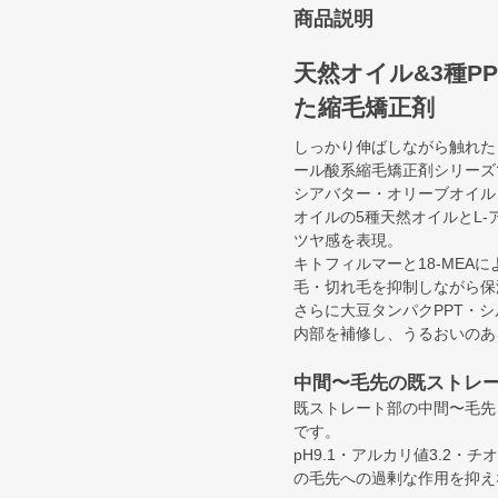
商品説明
天然オイル&3種P
た縮毛矯正剤
しっかり伸ばしながら触れた
ール酸系縮毛矯正剤シリーズ
シアバター・オリーブオイル
オイルの5種天然オイルとL
ツヤ感を表現。
キトフィルマーと18-ME
毛・切れ毛を抑制しながら保
さらに大豆タンパクPPT・シ
内部を補修し、うるおいのあ
中間〜毛先の既ストレ
既ストレート部の中間〜毛先
です。
pH9.1・アルカリ値3.2
の毛先への過剰な作用を抑え