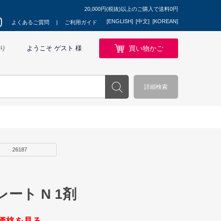
20,000円(税抜)以上のご購入で送料0円
[ENGLISH]
[中文]
[KOREAN]
よくあるご質問
ご利用ガイド
買い物かご
り
ようこそ ゲスト 様
詳細検索
26187
ート N 1剤