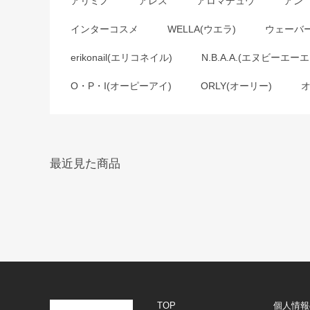
アリミノ
アレス
アロマデュウ
アン
インターコスメ
WELLA(ウエラ)
ウェーバ
erikonail(エリコネイル)
N.B.A.A.(エヌビーエーエ
O・P・I(オーピーアイ)
ORLY(オーリー)
最近見た商品
TOP
個人情報