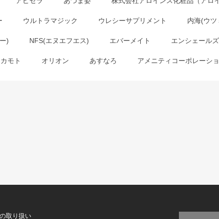
アピセラ
あづま姿
株式会社アロインス化粧品（アロ
ー
ウルトラマジック
ウレシーサプリメント
内海(ウツ
ー)
NFS(エヌエフエス)
エバーメイト
エンシェールズ
オカモト
オリオン
あすなろ
アメニティコーポレーシ
の取り扱い