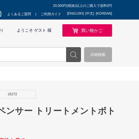
20,000円(税抜)以上のご購入で送料0円
[ENGLISH]
[中文]
[KOREAN]
よくあるご質問
ご利用ガイド
買い物かご
り
ようこそ ゲスト 様
詳細検索
26272
ペンサー トリートメントボト