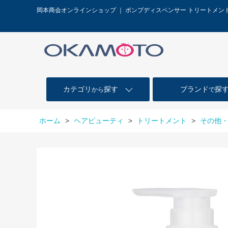
岡本商会オンラインショップ ｜ ポンプディスペンサー トリートメ
カテゴリ
探す
ブランド
探
から
で
ホーム
>
ヘアビューティ
>
トリートメント
>
その他