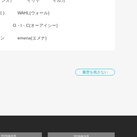
インス）
イリヤ
イルガ
ミ)
WAHL(ウォール)
O・I・C(オーアイシー)
ョン
emena(エメナ)
履歴を残さない
2026年8月
2026年9月