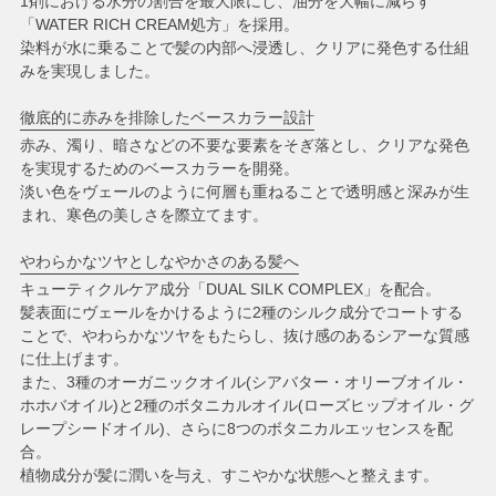
1剤における水分の割合を最大限にし、油分を大幅に減らす
「WATER RICH CREAM処方」を採用。
染料が水に乗ることで髪の内部へ浸透し、クリアに発色する仕組
みを実現しました。
徹底的に赤みを排除したベースカラー設計
赤み、濁り、暗さなどの不要な要素をそぎ落とし、クリアな発色
を実現するためのベースカラーを開発。
淡い色をヴェールのように何層も重ねることで透明感と深みが生
まれ、寒色の美しさを際立てます。
やわらかなツヤとしなやかさのある髪へ
キューティクルケア成分「DUAL SILK COMPLEX」を配合。
髪表面にヴェールをかけるように2種のシルク成分でコートする
ことで、やわらかなツヤをもたらし、抜け感のあるシアーな質感
に仕上げます。
また、3種のオーガニックオイル(シアバター・オリーブオイル・
ホホバオイル)と2種のボタニカルオイル(ローズヒップオイル・グ
レープシードオイル)、さらに8つのボタニカルエッセンスを配
合。
植物成分が髪に潤いを与え、すこやかな状態へと整えます。