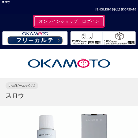
スロウ
[ENGLISH]
[中文]
[KOREAN]
オンラインショップ ログイン
b-ex(ビーエックス)
スロウ