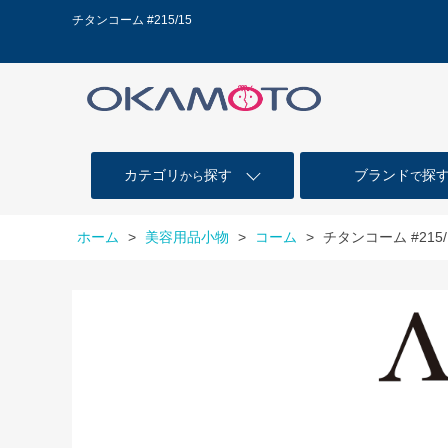
チタンコーム #215/15
カテゴリ
探す
ブランド
探
から
で
ホーム
>
美容用品小物
>
コーム
>
チタンコーム #215/