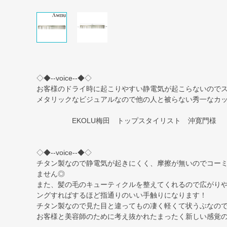
◇◆--voice--◆◇
お客様のドライ時に起こりやすい静電気が起こらないので
メタリックなビジュアルなので他の人と被らない秀一なカ
EKOLU梅田 トップスタイリスト 沖寛門様
◇◆--voice--◆◇
チタン製なので静電気が起きにくく、摩擦が無いのでコー
ません◎
また、髪の毛のキューティクルを整えてくれるので広がり
ングすればするほど指通りのいい手触りになります！
チタン製なので見た目と違ってもの凄く軽くて状うぶなので
お客様と美容師のために考え抜かれたまったく新しい感覚