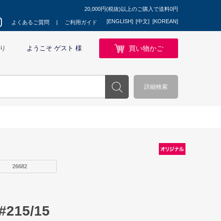
20,000円(税抜)以上のご購入で送料0円
[ENGLISH]
[中文]
[KOREAN]
よくあるご質問
ご利用ガイド
買い物かご
り
ようこそ ゲスト 様
詳細検索
26682
15/15