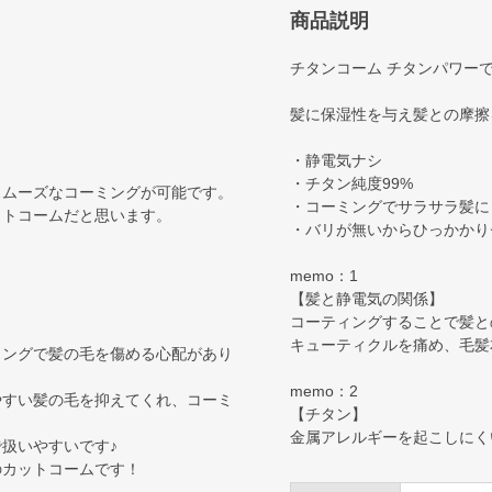
商品説明
チタンコーム チタンパワーで
髪に保湿性を与え髪との摩擦
・静電気ナシ
・チタン純度99%
スムーズなコーミングが可能です。
・コーミングでサラサラ髪に
ットコームだと思います。
・バリが無いからひっかかり
memo：1
【髪と静電気の関係】
コーティングすることで髪と
キューティクルを痛め、毛髪
ミングで髪の毛を傷める心配があり
memo：2
やすい髪の毛を抑えてくれ、コーミ
【チタン】
金属アレルギーを起こしにく
扱いやすいです♪
のカットコームです！