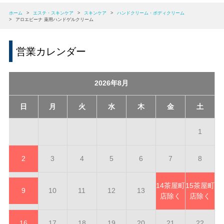
ホーム
>
エステ・スキンケア
>
スキンケア
>
ハンドクリーム・ボディクリーム
>
アロエビーナ 薬用ハンドゲルクリーム
営業カレンダー
2026年8月
日
月
火
水
木
金
土
1
2
3
4
5
6
7
8
14
茶屋町
15
茶屋町
9
10
11
12
13
店除く
店除く
16
17
18
19
20
21
22