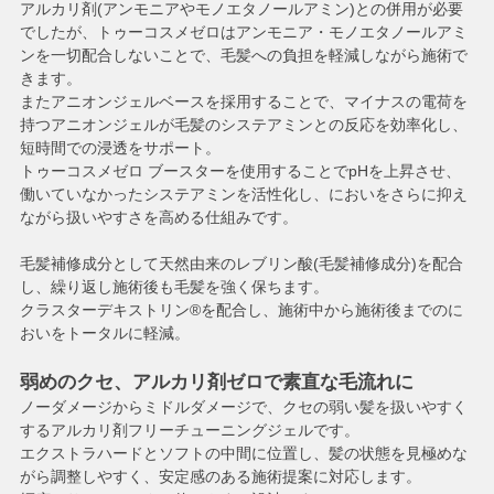
アルカリ剤(アンモニアやモノエタノールアミン)との併用が必要
でしたが、トゥーコスメゼロはアンモニア・モノエタノールアミ
ンを一切配合しないことで、毛髪への負担を軽減しながら施術で
きます。
またアニオンジェルベースを採用することで、マイナスの電荷を
持つアニオンジェルが毛髪のシステアミンとの反応を効率化し、
短時間での浸透をサポート。
トゥーコスメゼロ ブースター
を使用することでpHを上昇させ、
働いていなかったシステアミンを活性化し、においをさらに抑え
ながら扱いやすさを高める仕組みです。
毛髪補修成分として天然由来のレブリン酸(毛髪補修成分)を配合
し、繰り返し施術後も毛髪を強く保ちます。
クラスターデキストリン®を配合し、施術中から施術後までのに
おいをトータルに軽減。
弱めのクセ、アルカリ剤ゼロで素直な毛流れに
ノーダメージからミドルダメージで、クセの弱い髪を扱いやすく
するアルカリ剤フリーチューニングジェルです。
エクストラハードとソフトの中間に位置し、髪の状態を見極めな
がら調整しやすく、安定感のある施術提案に対応します。