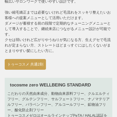
幅広いサロンワークで使いやすい設計です。
強い縮毛矯正までは必要ないけれど毛流れをスッキリ整えたいお
客様への提案メニューとして活用いただけます。
ダメージが蓄積する前の段階で定期的なチューニングメニューと
して導入することで、継続来店につながるメニュー設計が可能で
す。
クセは弱いけれど広がりやうねりが気になる方、生えグセで毛流
れが定まらない方、ストレートほどまっすぐにはしたくないがま
とまりやすい髪にしたい方に。
トゥーコスメ 共通2剤
tocosme zero WELLBEING STANDARD
こだわりの天然由来成分、動物由来原料フリー、クルエルティ
フリー、グルテンフリー、サルフェートフリー、ナノマテリア
ルフリー、パラベンフリー、アルコールフリー、鉱物油フリ
ー、酸化防止剤フリー
トゥーコスメゼロはオールラインナップPeTA / HALAL認証を