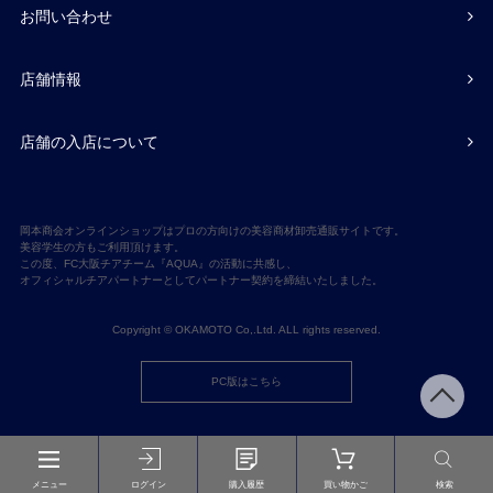
お問い合わせ
店舗情報
店舗の入店について
岡本商会オンラインショップはプロの方向けの美容商材卸売通販サイトです。
美容学生の方もご利用頂けます。
この度、FC大阪チアチーム『AQUA』の活動に共感し、
オフィシャルチアパートナーとしてパートナー契約を締結いたしました。
Copyright © OKAMOTO Co,.Ltd. ALL rights reserved.
PC版はこちら
メニュー
ログイン
購入履歴
買い物かご
検索