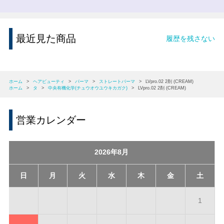
最近見た商品
履歴を残さない
ホーム
>
ヘアビューティ
>
パーマ
>
ストレートパーマ
>
LVpro.02 2剤 (CREAM)
ホーム
>
タ
>
中央有機化学(チュウオウユウキカガク)
>
LVpro.02 2剤 (CREAM)
営業カレンダー
2026年8月
日
月
火
水
木
金
土
1