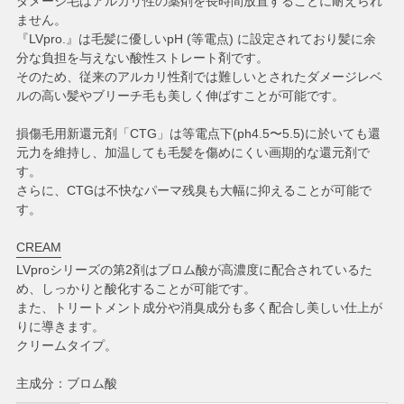
ダメージ毛はアルカリ性の薬剤を長時間放置することに耐えられ
ません。
『LVpro.』は毛髪に優しいpH (等電点) に設定されており髪に余
分な負担を与えない酸性ストレート剤です。
そのため、従来のアルカリ性剤では難しいとされたダメージレベ
ルの高い髪やブリーチ毛も美しく伸ばすことが可能です。
損傷毛用新還元剤「CTG」は等電点下(ph4.5〜5.5)に於いても還
元力を維持し、加温しても毛髪を傷めにくい画期的な還元剤で
す。
さらに、CTGは不快なパーマ残臭も大幅に抑えることが可能で
す。
CREAM
LVproシリーズの第2剤はブロム酸が高濃度に配合されているた
め、しっかりと酸化することが可能です。
また、トリートメント成分や消臭成分も多く配合し美しい仕上が
りに導きます。
クリームタイプ。
主成分：ブロム酸