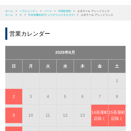
ホーム
>
ヘアビューティ
>
パーマ
>
中間処理剤
>
エポラール アシッドリンス
ホーム
>
タ
>
中央有機化学(チュウオウユウキカガク)
>
エポラール アシッドリンス
営業カレンダー
2026年8月
日
月
火
水
木
金
土
1
2
3
4
5
6
7
8
14
茶屋町
15
茶屋町
9
10
11
12
13
店除く
店除く