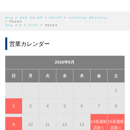
ホーム
>
エステ・スキンケア
>
スキンケア
>
ハンドクリーム・ボディクリーム
>
アロエキス
ホーム
>
マ
>
マミヤン
>
アロエキス
営業カレンダー
2026年8月
日
月
火
水
木
金
土
1
2
3
4
5
6
7
8
14
茶屋町
15
茶屋町
9
10
11
12
13
店除く
店除く