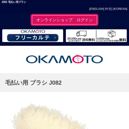
J082 毛払い用ブラシ
[ENGLISH]
[中文]
[KOREAN]
オンラインショップ ログイン
毛払い用 ブラシ J082