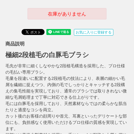
在庫がありません
お気に入りに登録する
商品説明
極細2段植毛の白豚毛ブラシ
毛先が非常に細くしなやかな2段植毛構造を採用した、プロ仕様
の毛払い専用ブラシ。
毛量を段違いに配置する2段植毛の技法により、表層の細かい毛
屑を繊細に捉えつつ、内側の毛でしっかりとキャッチする2段構
えの集毛性能を実現しており、通常のブラシでは取りきれない微
細な毛屑処理まで丁寧に対応できる仕上がりです。
毛には白豚毛を採用しており、天然素材ならではの柔らかな肌当
たりと適度なコシを両立。
カット後のお客様の顔周りや首元、耳裏といったデリケートな部
位にも、負担感なく使用いただけるプロ仕様の質感を実現してい
ます。