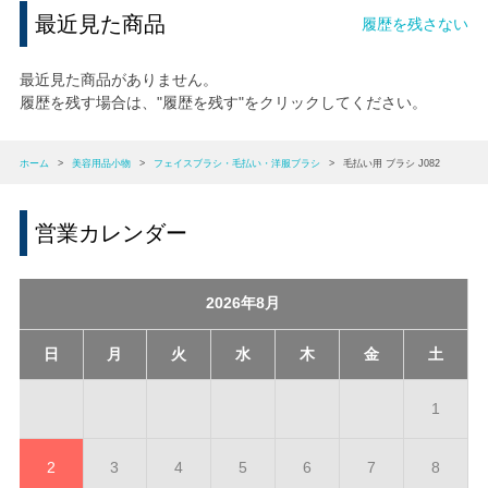
最近見た商品
履歴を残さない
最近見た商品がありません。
履歴を残す場合は、"履歴を残す"をクリックしてください。
ホーム
>
美容用品小物
>
フェイスブラシ・毛払い・洋服ブラシ
>
毛払い用 ブラシ J082
営業カレンダー
2026年8月
日
月
火
水
木
金
土
1
2
3
4
5
6
7
8