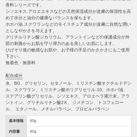
香料シリーズです。
シソエキス.アロエエキスなどの天然保湿成分が皮膚の保湿性を高
めて水分と油分の健康なバランスを保ちます。
ホホバ油.スクワランなどのモイスチュア成分が皮膚に自然な潤い
としなやかさを与えます。
グリチルリチン酸ジカリウム、アラントインなどの保護成分が外
部の刺激からお肌を守り弾力のある美しいお肌にします。
ひげそり後の敏感なお肌や、お子様の手足のかさかさにもご使用
下さい。
無着色・無香料
配合成分
水、BG、グリセリン、セタノール、ミリスチン酸オクチルドデシ
ル、スクワラン、ミリスチン酸ポリグリセリル-10、ホホバ油、
ステアリン酸グリセリル、シソエキス、アロエベラ液汁末、アラ
ントイン、グリチルリチン酸2Ｋ、ジメチコン、トコフェロー
ル、 エタノール、メチルパラベン、プロピルパラベン
基本情報
85g
内容量
85g