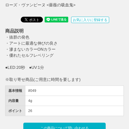
ローズ・ヴァンピーヌ <薔薇の吸血鬼>
お気に入りに登録する
商品説明
・抜群の発色
・アートに最適な伸びの良さ
・滲まないカラーONカラー
・優れたセルフレベリング
●LED:20秒 ●UV:1分
※取り寄せ商品(ご用意に時間を要します)
基本情報
#049
内容量
4g
ポイント
26
この商品について問い合わせる