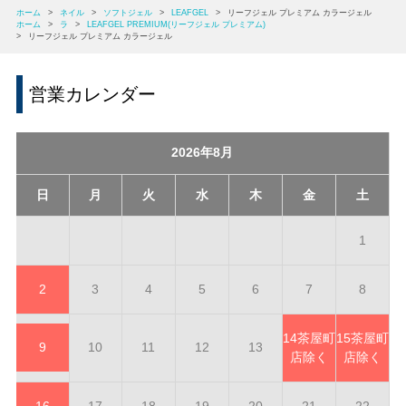
ホーム
>
ネイル
>
ソフトジェル
>
LEAFGEL
>
リーフジェル プレミアム カラージェル
ホーム
>
ラ
>
LEAFGEL PREMIUM(リーフジェル プレミアム)
>
リーフジェル プレミアム カラージェル
営業カレンダー
2026年8月
日
月
火
水
木
金
土
1
2
3
4
5
6
7
8
14
茶屋町
15
茶屋町
9
10
11
12
13
店除く
店除く
16
17
18
19
20
21
22