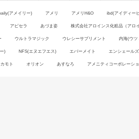
maily(アメイリー)
アメリ
アメリH&O
ibd(アイディー
アピセラ
あづま姿
株式会社アロインス化粧品（アロ
ー
ウルトラマジック
ウレシーサプリメント
内海(ウツ
ー)
NFS(エヌエフエス)
エバーメイト
エンシェールズ
オカモト
オリオン
あすなろ
アメニティコーポレーシ