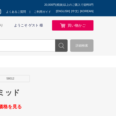
20,000円(税抜)以上のご購入で送料0円
[ENGLISH]
[中文]
[KOREAN]
よくあるご質問
ご利用ガイド
買い物かご
り
ようこそ ゲスト 様
詳細検索
58012
ミッド
価格を見る