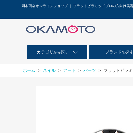
岡本商会オンラインショップ ｜ フラットピラミッドプロの方向け美
カテゴリ
探す
ブランド
探
から
で
ホーム
>
ネイル
>
アート
>
パーツ
>
フラットピラミ