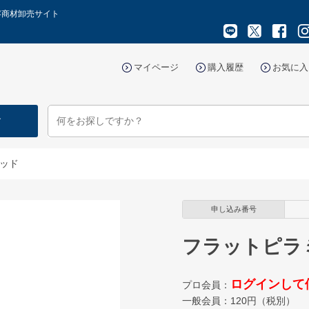
容商材卸売サイト
マイページ
購入履歴
お気に入
す
ッド
申し込み番号
フラットピラ
ログインして
プロ会員：
一般会員：
120
円（税別）