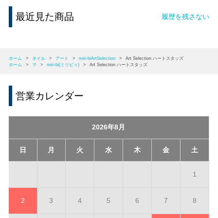
最近見た商品
履歴を残さない
ホーム
>
ネイル
>
アート
>
miri-biArtSelection
>
Art Selection ハートスタッズ
ホーム
>
マ
>
miri-bi(ミリビィ)
>
Art Selection ハートスタッズ
営業カレンダー
2026年8月
日
月
火
水
木
金
土
1
2
3
4
5
6
7
8