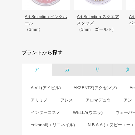
Art Selection ピンクパ
Art Selection スクエア
Ar
ール
スタッズ
パ
（3mm）
（3mm ゴールド）
ブランドから探す
ア
カ
サ
タ
AIVIL(アイビル)
AKZENTZ(アクセンツ)
A
アリミノ
アレス
アロマデュウ
アン
インターコスメ
WELLA(ウエラ)
ウェーバ
erikonail(エリコネイル)
N.B.A.A.(エヌビーエーエ