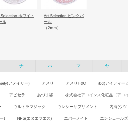
t Selection ホワイト
Art Selection ピンクパ
ール
ール
（2mm）
ナ
ハ
マ
ヤ
maily(アメイリー)
アメリ
アメリH&O
ibd(アイディー
アピセラ
あづま姿
株式会社アロインス化粧品（アロ
ー
ウルトラマジック
ウレシーサプリメント
内海(ウツ
ー)
NFS(エヌエフエス)
エバーメイト
エンシェールズ