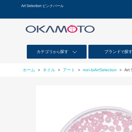
Art Selection ピンクパール
カテゴリ
探す
ブランド
探
から
で
ホーム
>
ネイル
>
アート
>
miri-biArtSelection
>
Art