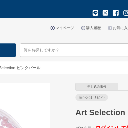
マイページ
購入履歴
お気に入
す
 Selection ピンクパール
申し込み番号
miri-bi(ミリビィ)
Art Select