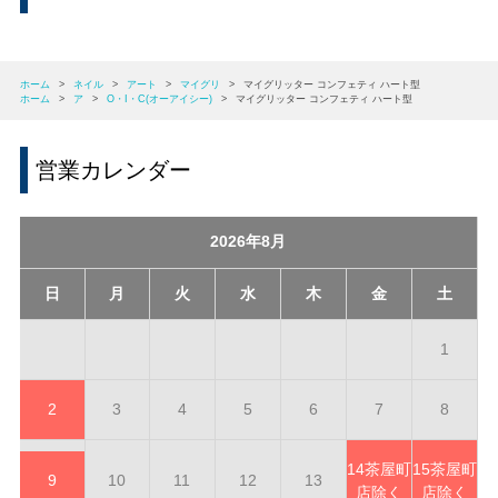
ホーム
>
ネイル
>
アート
>
マイグリ
>
マイグリッター コンフェティ ハート型
ホーム
>
ア
>
O・I・C(オーアイシー)
>
マイグリッター コンフェティ ハート型
営業カレンダー
2026年8月
日
月
火
水
木
金
土
1
2
3
4
5
6
7
8
14
茶屋町
15
茶屋町
9
10
11
12
13
店除く
店除く