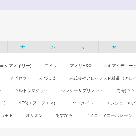
ナ
ハ
マ
ヤ
maily(アメイリー)
アメリ
アメリH&O
ibd(アイディー
アピセラ
あづま姿
株式会社アロインス化粧品（アロ
ー
ウルトラマジック
ウレシーサプリメント
内海(ウツ
ー)
NFS(エヌエフエス)
エバーメイト
エンシェールズ
オカモト
オリオン
あすなろ
アメニティコーポレーシ