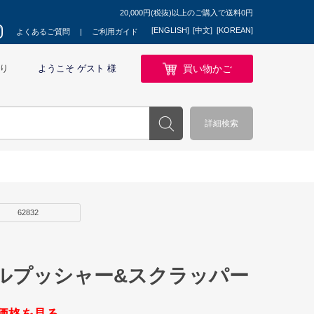
20,000円(税抜)以上のご購入で送料0円
[ENGLISH]
[中文]
[KOREAN]
よくあるご質問
ご利用ガイド
買い物かご
り
ようこそ ゲスト 様
詳細検索
62832
ルプッシャー&スクラッパー