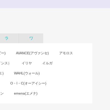
ラ
ワ
ビー)
AVANCE(アヴァンセ)
アモロス
インス）
イリヤ
イルガ
ミ)
WAHL(ウォール)
O・I・C(オーアイシー)
ョン
emena(エメナ)