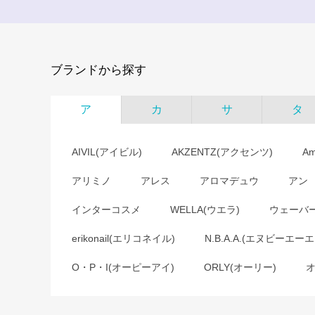
ブランドから探す
ア
カ
サ
タ
AIVIL(アイビル)
AKZENTZ(アクセンツ)
A
アリミノ
アレス
アロマデュウ
アン
インターコスメ
WELLA(ウエラ)
ウェーバ
erikonail(エリコネイル)
N.B.A.A.(エヌビーエーエ
O・P・I(オーピーアイ)
ORLY(オーリー)