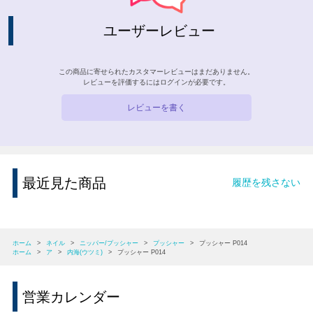
ユーザーレビュー
この商品に寄せられたカスタマーレビューはまだありません。
レビューを評価するには
ログイン
が必要です。
レビューを書く
最近見た商品
履歴を残さない
ホーム
>
ネイル
>
ニッパー/プッシャー
>
プッシャー
>
プッシャー P014
ホーム
>
ア
>
内海(ウツミ)
>
プッシャー P014
営業カレンダー