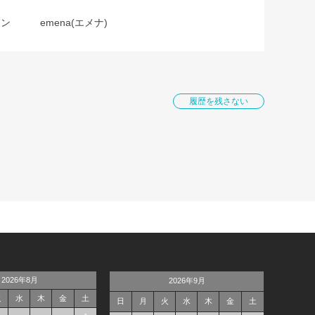
ョン
emena(エメナ)
履歴を残さない
2026年8月
2026年9月
火
水
木
金
土
日
月
火
水
木
金
土