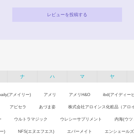
レビューを投稿する
ナ
ハ
マ
ヤ
maily(アメイリー)
アメリ
アメリH&O
ibd(アイディー
アピセラ
あづま姿
株式会社アロインス化粧品（アロ
ー
ウルトラマジック
ウレシーサプリメント
内海(ウツ
ー)
NFS(エヌエフエス)
エバーメイト
エンシェールズ