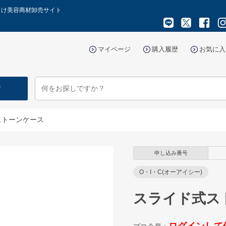
向け美容商材卸売サイト
マイページ
購入履歴
お気に入
す
ストーンケース
申し込み番号
O・I・C(オーアイシー)
スライド式ス