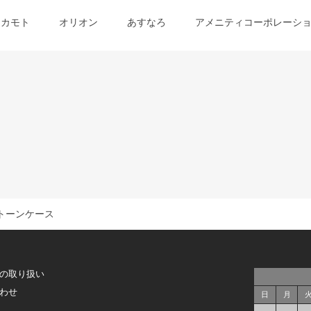
オカモト
オリオン
あすなろ
アメニティコーポレーシ
トーンケース
の取り扱い
わせ
日
月