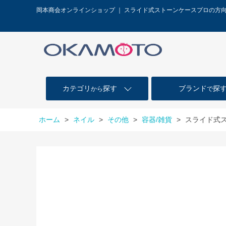
岡本商会オンラインショップ ｜ スライド式ストーンケースプロの方
カテゴリ
探す
ブランド
探
から
で
ホーム
>
ネイル
>
その他
>
容器/雑貨
>
スライド式