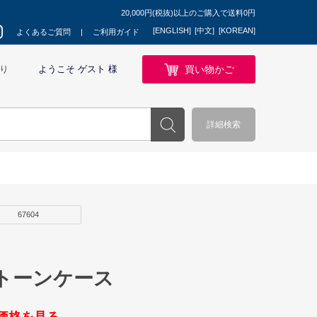
20,000円(税抜)以上のご購入で送料0円
[ENGLISH]
[中文]
[KOREAN]
よくあるご質問
ご利用ガイド
買い物かご
り
ようこそ ゲスト 様
詳細検索
67604
トーンケース