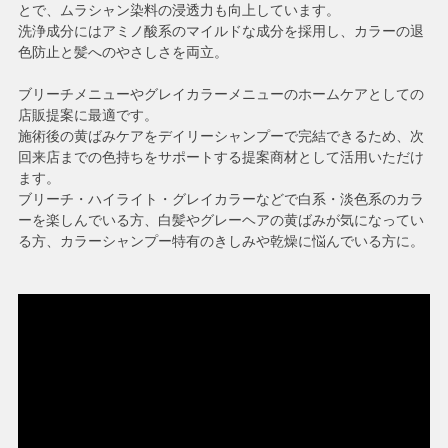
とで、ムラシャン染料の浸透力も向上しています。
洗浄成分にはアミノ酸系のマイルドな成分を採用し、カラーの退
色防止と髪へのやさしさを両立。
ブリーチメニューやグレイカラーメニューのホームケアとしての
店販提案に最適です。
施術後の黄ばみケアをデイリーシャンプーで完結できるため、次
回来店までの色持ちをサポートする提案商材として活用いただけ
ます。
ブリーチ・ハイライト・グレイカラーなどで白系・淡色系のカラ
ーを楽しんでいる方、白髪やグレーヘアの黄ばみが気になってい
る方、カラーシャンプー特有のきしみや乾燥に悩んでいる方に。