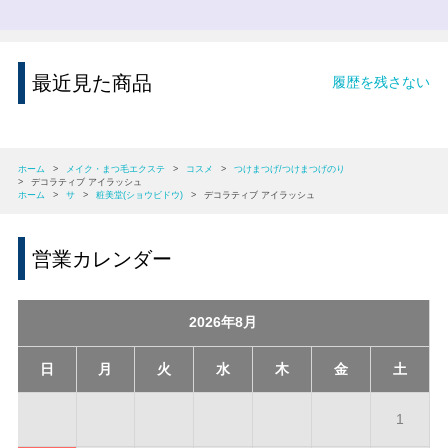
最近見た商品
履歴を残さない
ホーム
>
メイク・まつ毛エクステ
>
コスメ
>
つけまつげ/つけまつげのり
>
デコラティブ アイラッシュ
ホーム
>
サ
>
粧美堂(ショウビドウ)
>
デコラティブ アイラッシュ
営業カレンダー
2026年8月
日
月
火
水
木
金
土
1