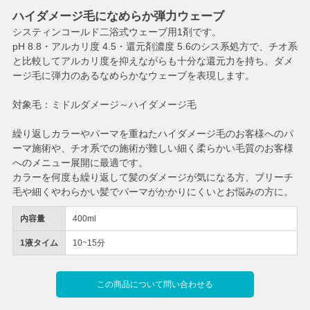
ハイダメージ毛になめらか弾力ウェーブ
システィンコールド二浴式ウェーブ用1剤です。
pH 8.8・アルカリ度 4.5・還元剤濃度 5.6のシス系処方で、チオ系
と比較してアルカリ度を抑えながらも十分な還元力を持ち、ダメ
ージ毛に弾力のあるなめらかなウェーブを表現します。
対象毛：ミドルダメージ～ハイダメージ毛
繰り返しカラーやパーマを重ねたハイダメージ毛のお客様へのパ
ーマ施術や、チオ系での施術が難しい細く柔らかい毛質のお客様
へのメニュー展開に最適です。
カラーを何度も繰り返して髪のダメージが気になる方、ブリーチ
毛や細くやわらかい髪でパーマがかかりにくいとお悩みの方に。
内容量
400ml
1液タイム
10~15分
この商品について問い合わせる