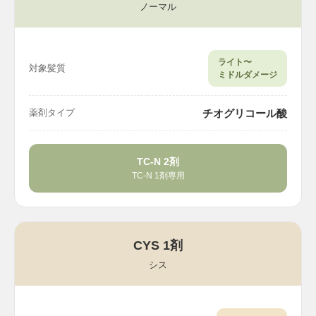
ノーマル
ライト〜
対象髪質
ミドルダメージ
チオグリコール酸
薬剤タイプ
TC-N 2剤
TC-N 1剤専用
CYS 1剤
シス