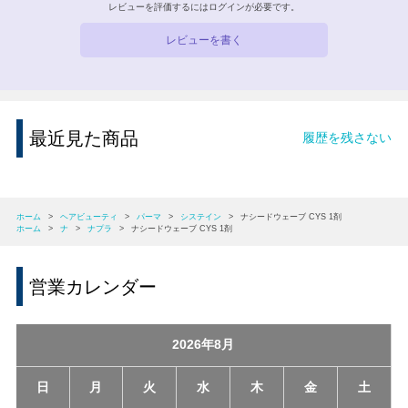
レビューを評価するには
ログイン
が必要です。
レビューを書く
最近見た商品
履歴を残さない
ホーム
>
ヘアビューティ
>
パーマ
>
システイン
>
ナシードウェーブ CYS 1剤
ホーム
>
ナ
>
ナプラ
>
ナシードウェーブ CYS 1剤
営業カレンダー
2026年8月
日
月
火
水
木
金
土