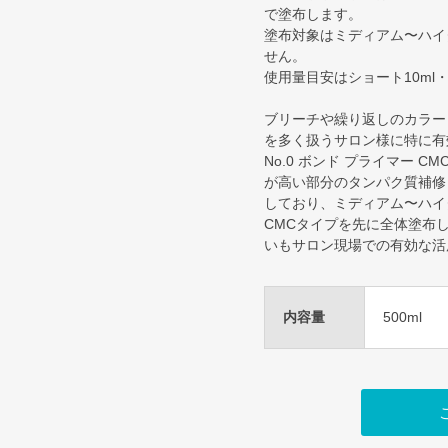
で塗布します。
塗布対象はミディアム〜ハイ
せん。
使用量目安はショート10ml・
ブリーチや繰り返しのカラー
を多く扱うサロン様に特に有
No.0 ボンド プライマー 
が高い部分のタンパク質補修
しており、ミディアム〜ハイ
CMCタイプを先に全体塗布
いもサロン現場での有効な活
内容量
500ml