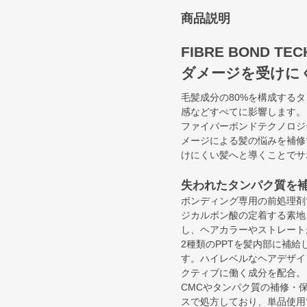
商品説明
FIBRE BOND TE
ダメージを受けに
毛髪成分の80%を構成する
感などすぺてに影響します。
ファイバーポンドテクノロジ
メージによる髪の悩みを補修
けにくい髪へと導くことでサ
失われたタンパク質を補
ボンディング専用の前処理剤
ジカルボン酸の定着する素地
し、ヘアカラーやストレート
2種類のPPTを髪内部に補
す。ハイレベルなヘアデザイ
クティブに働く成分を配合。
CMCやタンパク質の補修・
スで処方しており、単品使用