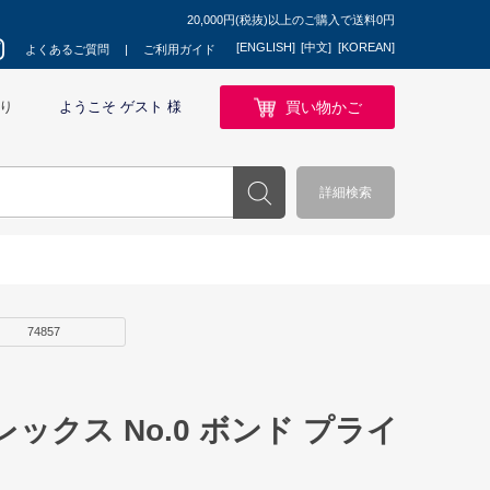
20,000円(税抜)以上のご購入で送料0円
[ENGLISH]
[中文]
[KOREAN]
よくあるご質問
ご利用ガイド
買い物かご
り
ようこそ ゲスト 様
詳細検索
74857
ックス No.0 ボンド プライ