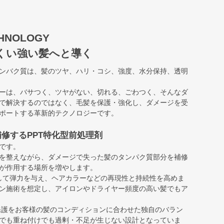
CHNOLOGY
くい強い髪へと導く
タンバク質は、髪のツヤ、ハリ・コシ、強度、水分保持、透明
ーは、バサつく、ツヤがない、切れる、ごわつく、そんなダ
で解決するのではなく、毛髪を保護・強化し、ダメージを受
ポートする革新的テクノロジーです。
修するPPT特化型前処理剤
です。
を整えながら、ダメージで失った髪のタンパク質部分を補修
が作用する場所を増やします。
給して弾力を与え、ヘアカラーなどの再現性と持続性を高めま
ン施術を想定し、アイロンやドライヤー頻度の高い髪でもア
保護をお客様の髪のコンディションに合わせた独自のバラン
でも重ね付けでも過剰・不足が生じない設計となっていま