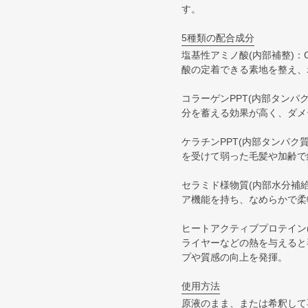
す。
5種類の配合成分
塩基性アミノ酸(内部補整)：
酸の定着できる素地を整え、
コラーゲンPPT(内部タン
分を蓄える効果が高く、ダメ
ケラチンPPT(内部タンパ
を受けて弱った毛髪や加齢で
セラミド様物質(内部水分補
ア機能を持ち、なめらかで柔
ヒートアクティブプロテイン
ライヤーなどの熱を与えると
プや質感の向上を発揮。
使用方法
原液のまま、または希釈して