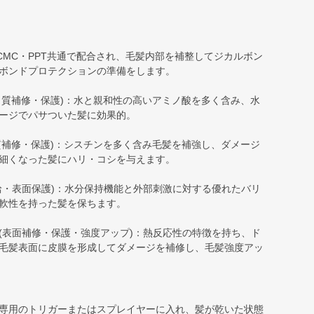
CMC・PPT共通で配合され、毛髪内部を補整してジカルボン
ボンドプロテクションの準備をします。
パク質補修・保護)：水と親和性の高いアミノ酸を多く含み、水
ージでパサついた髪に効果的。
ク質補修・保護)：シスチンを多く含み毛髪を補強し、ダメージ
細くなった髪にハリ・コシを与えます。
給・表面保護)：水分保持機能と外部刺激に対する優れたバリ
軟性を持った髪を保ちます。
(表面補修・保護・強度アップ)：熱反応性の特徴を持ち、ド
毛髪表面に皮膜を形成してダメージを補修し、毛髪強度アッ
専用のトリガーまたはスプレイヤーに入れ、髪が乾いた状態