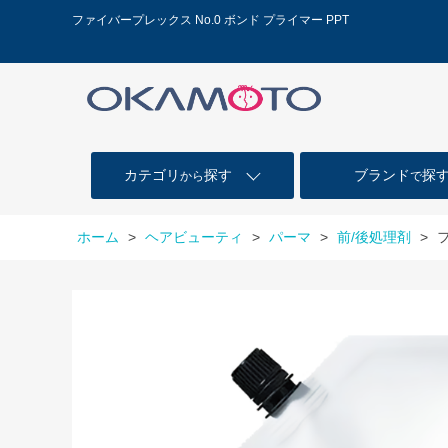
ファイバープレックス No.0 ボンド プライマー PPT
カテゴリ
探す
ブランド
探
から
で
ホーム
>
ヘアビューティ
>
パーマ
>
前/後処理剤
>