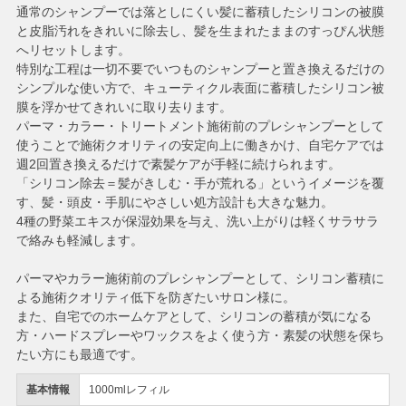
通常のシャンプーでは落としにくい髪に蓄積したシリコンの被膜
と皮脂汚れをきれいに除去し、髪を生まれたままのすっぴん状態
へリセットします。
特別な工程は一切不要でいつものシャンプーと置き換えるだけの
シンプルな使い方で、キューティクル表面に蓄積したシリコン被
膜を浮かせてきれいに取り去ります。
パーマ・カラー・トリートメント施術前のプレシャンプーとして
使うことで施術クオリティの安定向上に働きかけ、自宅ケアでは
週2回置き換えるだけで素髪ケアが手軽に続けられます。
「シリコン除去＝髪がきしむ・手が荒れる」というイメージを覆
す、髪・頭皮・手肌にやさしい処方設計も大きな魅力。
4種の野菜エキスが保湿効果を与え、洗い上がりは軽くサラサラ
で絡みも軽減します。
パーマやカラー施術前のプレシャンプーとして、シリコン蓄積に
よる施術クオリティ低下を防ぎたいサロン様に。
また、自宅でのホームケアとして、シリコンの蓄積が気になる
方・ハードスプレーやワックスをよく使う方・素髪の状態を保ち
たい方にも最適です。
基本情報
1000mlレフィル