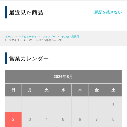
最近見た商品
履歴を残さない
ホーム
>
ヘアビューティ
>
シャンプー
>
その他・業務用
>
ウアオ スーパーパワー シリコン除去シャンプー
営業カレンダー
2026年8月
日
月
火
水
木
金
土
1
2
3
4
5
6
7
8