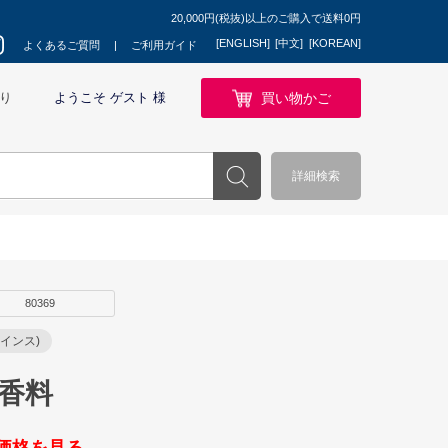
20,000円(税抜)以上のご購入で送料0円
[ENGLISH]
[中文]
[KOREAN]
よくあるご質問
ご利用ガイド
買い物かご
り
ようこそ ゲスト 様
詳細検索
80369
インス)
無香料