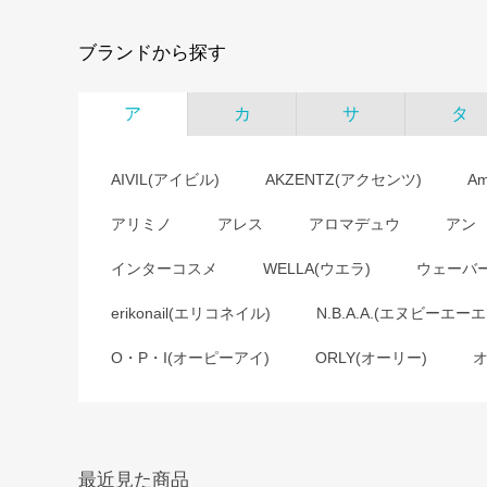
ブランドから探す
ア
カ
サ
タ
AIVIL(アイビル)
AKZENTZ(アクセンツ)
A
アリミノ
アレス
アロマデュウ
アン
インターコスメ
WELLA(ウエラ)
ウェーバ
erikonail(エリコネイル)
N.B.A.A.(エヌビーエーエ
O・P・I(オーピーアイ)
ORLY(オーリー)
最近見た商品