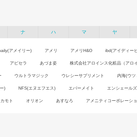
ナ
ハ
マ
ヤ
maily(アメイリー)
アメリ
アメリH&O
ibd(アイディー
アピセラ
あづま姿
株式会社アロインス化粧品（アロ
ー
ウルトラマジック
ウレシーサプリメント
内海(ウツ
ー)
NFS(エヌエフエス)
エバーメイト
エンシェールズ
オカモト
オリオン
あすなろ
アメニティコーポレーシ