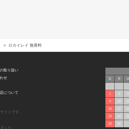
）
>
ロカイレイ 無香料
の取り扱い
わせ
日
月
店について
2
3
4
9
10
1
16
17
1
販サイトです。
23
24
2
30
31
しました。