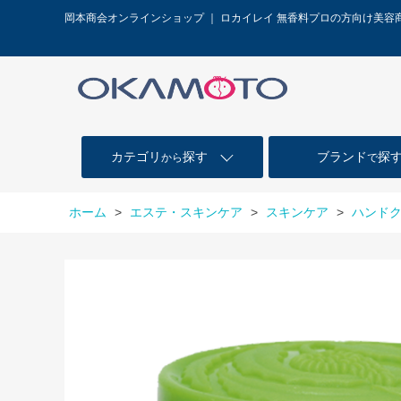
岡本商会オンラインショップ ｜ ロカイレイ 無香料プロの方向け美容
カテゴリ
探す
ブランド
探
から
で
ホーム
>
エステ・スキンケア
>
スキンケア
>
ハンド