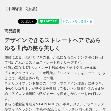
【中間処理・化粧品】
お気に入りに登録する
商品説明
デザインできるストレートヘアであら
ゆる世代の髪を美しく
加齢によるうねりとツヤの低下が気になるエイジング毛に特化し
て設計されたコスメ系ストレート料シリーズです。
性質の異なる4種のストレート形成成分「チオグリコール酸」
「チオグリセリン」「チオ乳酸」「システイン」をミックスする
ことで、毛髪全体へ均一に作用。
ネオリシオブランド独自の「ソフトプロテイン理論」に基づき、
NAcグルコサミンが熱凝集を抑制してタンパク質変性体のまま留
め、アイロン施術時の熱ダメージを抑えながらクセを伸ばしま
す。
さらに毛髪補修成分MX-CMADK(カルボキシメチルアラニルジス
ルフィドケラチン・羊毛)を配合した「ケラチン同化処方」が、年