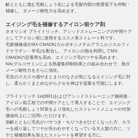
齢とともに進む毛粗しょう化による毛髪内部の密度低下を抑制・
補修し、ダメージ耐性力を高めます。
エイジング毛を補修するアイロン前ケア剤
ネオリシオ ブライトリッチ、アシッドストレーニングの中間ケア
としてアイロン前に使用するコスメ系ストレート料です。
毛髪補修成分MX-CMADK(カルボキシメチルアラニルジスルフィ
ドケラチン・羊毛)を配合し、アイロンの熱を利用してMX-
CMADKの定着率を高め、エイジング毛のツヤを高めます。
NAcグルコサミンによる熱凝集抑制効果との組み合わせで、熱ダ
メージ耐性力をさらに強化。
毛先のスカスカ感やまとまりのなさが気になるエイジング毛に対
し、柔らかくまとめながらクセを伸ばす提案を可能にします。
ブライトリッチ 1st(BR1)およびアシッドストレーニング施術後・
アイロン前工程での中間ケアとして導入することで、エイジング
毛への毛粗しょう対策をより強化したストレートメニューの付加
価値向上にご活用いただけます。
加齢とともに毛先がパサつき・ちりつきがひどくなった方、カラ
ーを繰り返してツヤが失われやすくなっている大人髪の方に、ツ
ヤと補修効果を加えたストレートを希望する方に。