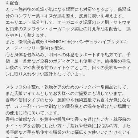
を配合。
カラー施術後の乾燥が気になる場面にも対応できるよう、保湿成
分のコンフリー葉エキスが肌を整え、皮膚に潤いを与えます。
エモリエント成分として、オーガニック認証のシア脂・サトウキ
ビ由来のスクワラン・オーガニック認証の月見草油を配合し、肌
をやさしく整えます。
また、優眠美容成分REMNIGHT®(ラバンデュラハイブリダエキ
ス・ティーツリー葉油)を配合。
心と身体を包み込み、明日への休息をサポートする処方です。手
指・足・首元など全身のボディケアにも使用でき、施術後の手洗
い後のケアや夜寝る前のナイトケアとして、日々の美容ルーティ
ンに取り入れやすい設計となっています。
スタッフの手荒れ・乾燥ケアのためのバックバー常備品として、
また店販アイテムとしてお客様へのご提案にも適しています。
香料不使用タイプのため、施術中や施術直後でも香りが気になら
ず、カラー剤・パーマ剤などの薬剤臭との混在を避けたい場面で
の使用に特に向いています。
香料に敏感な方・妊娠中や授乳中で香りを避けたい方・就寝前の
ナイトケアを習慣にしたい方・手荒れや乾燥にお悩みの方、また
美容師など手を酷使する職業の方に幅広くお使いいただけるアイ