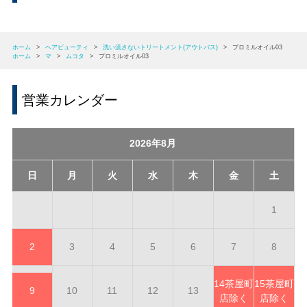
ホーム
>
ヘアビューティ
>
洗い流さないトリートメント(アウトバス)
>
プロミルオイル03
ホーム
>
マ
>
ムコタ
>
プロミルオイル03
営業カレンダー
2026年8月
日
月
火
水
木
金
土
1
2
3
4
5
6
7
8
14
茶屋町
15
茶屋町
9
10
11
12
13
店除く
店除く