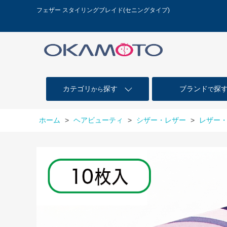
フェザー スタイリングブレイド(セニングタイプ)
カテゴリ
探す
ブランド
探
から
で
ホーム
>
ヘアビューティ
>
シザー・レザー
>
レザー