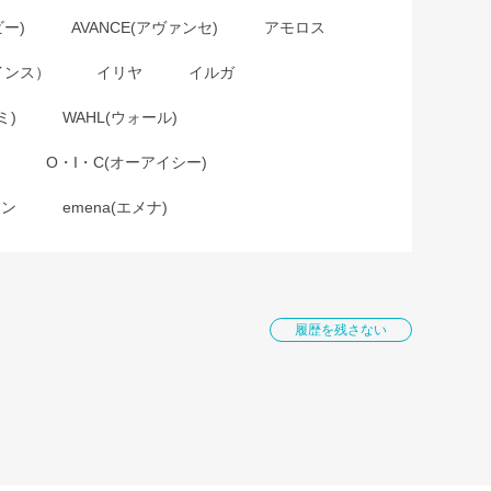
ビー)
AVANCE(アヴァンセ)
アモロス
インス）
イリヤ
イルガ
ミ)
WAHL(ウォール)
O・I・C(オーアイシー)
ョン
emena(エメナ)
履歴を残さない