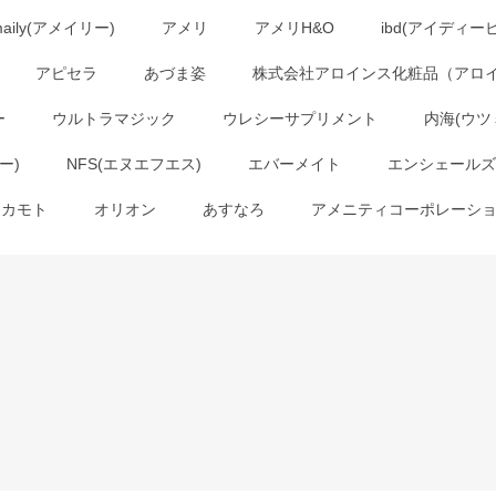
maily(アメイリー)
アメリ
アメリH&O
ibd(アイディー
アピセラ
あづま姿
株式会社アロインス化粧品（アロ
ー
ウルトラマジック
ウレシーサプリメント
内海(ウツ
ー)
NFS(エヌエフエス)
エバーメイト
エンシェールズ
オカモト
オリオン
あすなろ
アメニティコーポレーシ