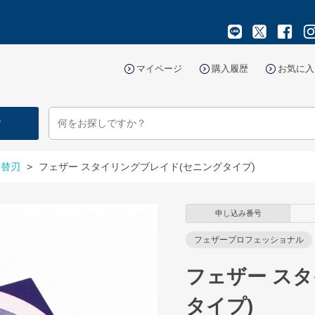
マイページ
購入履歴
お気に入
す
・替刃
>
フェザー スタイリングブレイド(セニングタイプ)
申し込み番号
フェザープロフェッショナル
フェザー ス
タイプ)