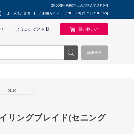
20,000円(税抜)以上のご購入で送料0円
[ENGLISH]
[中文]
[KOREAN]
よくあるご質問
ご利用ガイド
買い物かご
り
ようこそ ゲスト 様
詳細検索
95110
タイリングブレイド(セニング