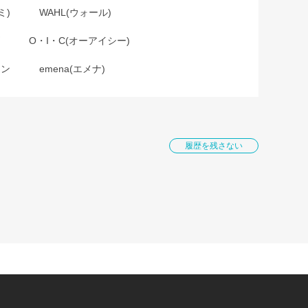
ミ)
WAHL(ウォール)
O・I・C(オーアイシー)
ョン
emena(エメナ)
履歴を残さない