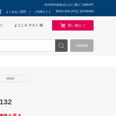
20,000円(税抜)以上のご購入で送料0円
[ENGLISH]
[中文]
[KOREAN]
よくあるご質問
ご利用ガイド
買い物かご
り
ようこそ ゲスト 様
詳細検索
96023
32