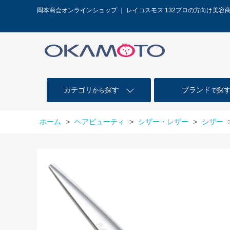
岡本商会オンラインショップ ｜ レイコスモス 132プロの方向け美容
カテゴリ
探す
ブランド
探
から
で
ホーム
>
ヘアビューティ
>
シザー・レザー
>
シザー