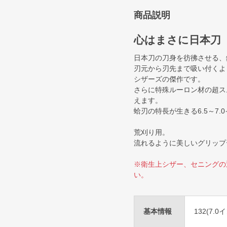
商品説明
心はまさに日本刀
日本刀の刀身を彷彿させる、
刃元から刃先まで吸い付くよ
シザーズの傑作です。
さらに特殊ルーロン材の超ス
えます。
蛤刃の特長が生きる6.5～7
荒刈り用。
流れるように美しいグリップ
※衛生上シザー、セニングの
い。
基本情報
132(7.0