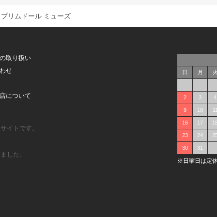
プリムドール ミューズ
の取り扱い
わせ
日
月
店について
2
3
4
9
10
1
16
17
1
販サイトです。
23
24
2
30
31
しました。
※日曜日は定休