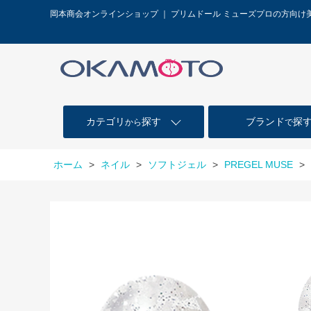
岡本商会オンラインショップ ｜ プリムドール ミューズプロの方向け
カテゴリ
探す
ブランド
探
から
で
ホーム
>
ネイル
>
ソフトジェル
>
PREGEL MUSE
>