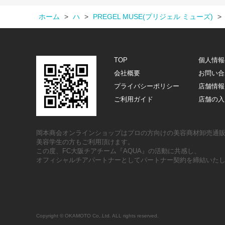
ホーム
>
ハ
>
PREGEL MUSE(プリジェル ミューズ)
>
TOP
個人情報
会社概要
お問い合
プライバシーポリシー
店舗情報
ご利用ガイド
店舗の入
岡本商会オンラインショップはプロの方向けの美容商材卸売通
美容学生の方もご利用頂けます。
この度、FC大阪チアチーム『AQUA』の活動に共感し、
オフィシャルチアパートナーとしてパートナー契約を締結いた
Copyright © OKAMOTO Co,.Ltd. ALL rights reserved.