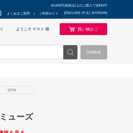
20,000円(税抜)以上のご購入で送料0円
[ENGLISH]
[中文]
[KOREAN]
よくあるご質問
ご利用ガイド
買い物かご
り
ようこそ ゲスト 様
詳細検索
12741
 ミューズ