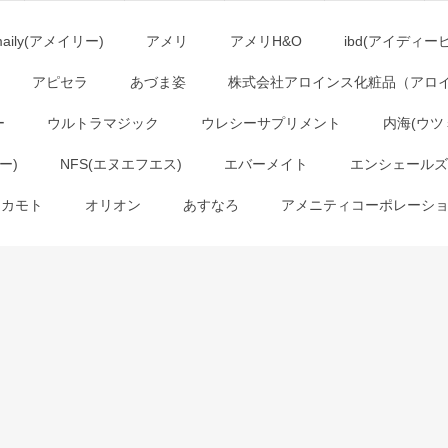
maily(アメイリー)
アメリ
アメリH&O
ibd(アイディー
アピセラ
あづま姿
株式会社アロインス化粧品（アロ
ー
ウルトラマジック
ウレシーサプリメント
内海(ウツ
ー)
NFS(エヌエフエス)
エバーメイト
エンシェールズ
オカモト
オリオン
あすなろ
アメニティコーポレーシ