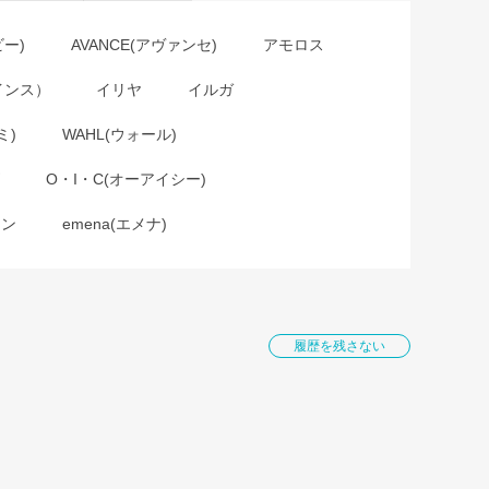
ビー)
AVANCE(アヴァンセ)
アモロス
インス）
イリヤ
イルガ
ミ)
WAHL(ウォール)
O・I・C(オーアイシー)
ョン
emena(エメナ)
履歴を残さない