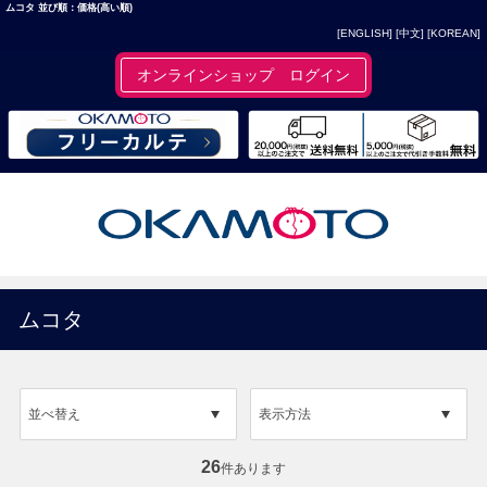
ムコタ 並び順：価格(高い順)
[ENGLISH]
[中文]
[KOREAN]
オンラインショップ ログイン
ムコタ
並べ替え
表示方法
26
件あります