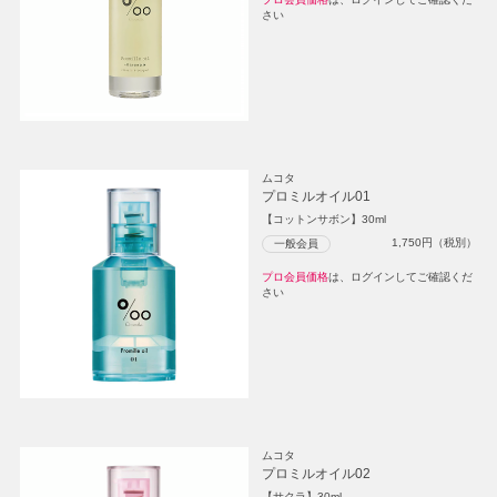
さい
ムコタ
プロミルオイル01
【コットンサボン】30ml
1,750
円（税別）
一般会員
プロ会員価格
は、ログインしてご確認くだ
さい
ムコタ
プロミルオイル02
【サクラ】30ml