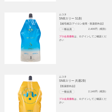
ムコタ
SNBスリー S1剤
【縮毛矯正/アイロン使用・医薬部外品】
2,400
円（税別）
一般会員
プロ会員価格
は、ログインしてご確認くだ
さい
ムコタ
SNBスリー 共通2剤
【医薬部外品】
2,140
円（税別）
一般会員
プロ会員価格
は、ログインしてご確認くだ
さい