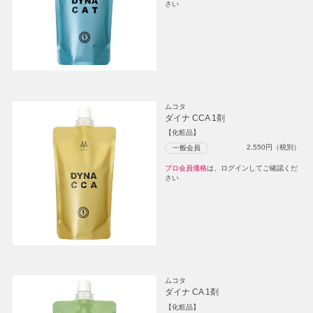
さい
ムコタ
ダイナ CCA 1剤
【化粧品】
2,550
円（税別）
一般会員
プロ会員価格
は、ログインしてご確認くだ
さい
ムコタ
ダイナ CA 1剤
【化粧品】