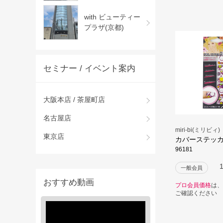
with ビューティー
プラザ(京都)
セミナー / イベント案内
大阪本店 / 茶屋町店
名古屋店
miri-bi(ミリビィ)
東京店
カバーステッ
96181
一般会員
おすすめ動画
プロ会員価格
は、
ご確認ください