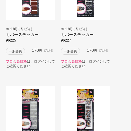
miri-bi(ミリビィ)
miri-bi(ミリビィ)
カバーステッカー
カバーステッカー
96225
96227
170
170
円（税別）
円（税別）
一般会員
一般会員
プロ会員価格
は、ログインして
プロ会員価格
は、ログインして
ご確認ください
ご確認ください