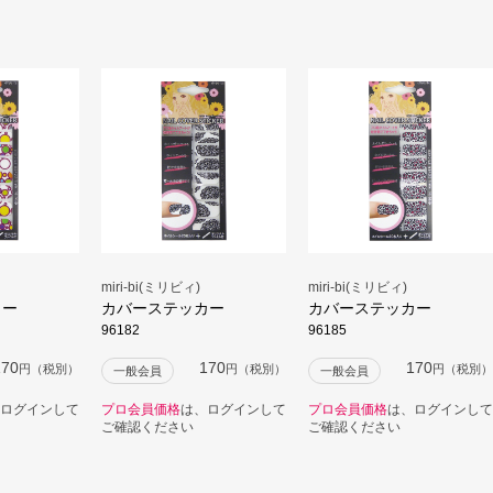
miri-bi(ミリビィ)
miri-bi(ミリビィ)
カー
カバーステッカー
カバーステッカー
96182
96185
170
170
170
円（税別）
円（税別）
円（税別）
一般会員
一般会員
ログインして
プロ会員価格
は、ログインして
プロ会員価格
は、ログインして
ご確認ください
ご確認ください