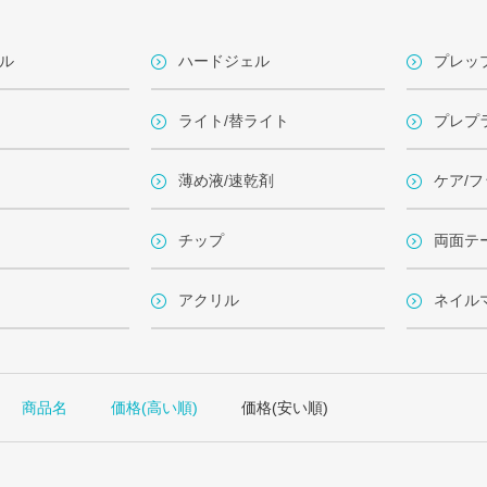
ル
ハードジェル
プレッ
ライト/替ライト
プレプ
薄め液/速乾剤
ケア/
チップ
両面テ
アクリル
ネイル
商品名
価格(高い順)
価格(安い順)