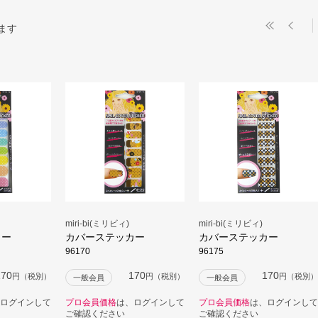
ます
miri-bi(ミリビィ)
miri-bi(ミリビィ)
カー
カバーステッカー
カバーステッカー
96170
96175
170
170
170
円（税別）
円（税別）
円（税別）
一般会員
一般会員
ログインして
プロ会員価格
は、ログインして
プロ会員価格
は、ログインして
ご確認ください
ご確認ください