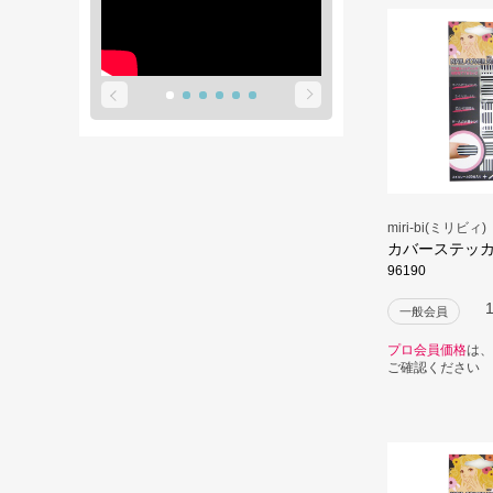
miri-bi(ミリビィ)
カバーステッ
96190
一般会員
プロ会員価格
は、
ご確認ください