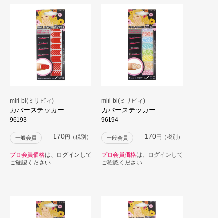
miri-bi(ミリビィ)
miri-bi(ミリビィ)
カバーステッカー
カバーステッカー
96193
96194
170
170
円（税別）
円（税別）
一般会員
一般会員
プロ会員価格
は、ログインして
プロ会員価格
は、ログインして
ご確認ください
ご確認ください