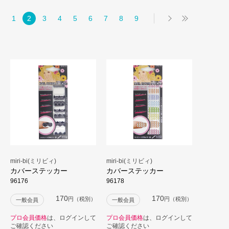
1
2
3
4
5
6
7
8
9
miri-bi(ミリビィ)
miri-bi(ミリビィ)
カバーステッカー
カバーステッカー
96176
96178
170
170
円（税別）
円（税別）
一般会員
一般会員
プロ会員価格
は、ログインして
プロ会員価格
は、ログインして
ご確認ください
ご確認ください