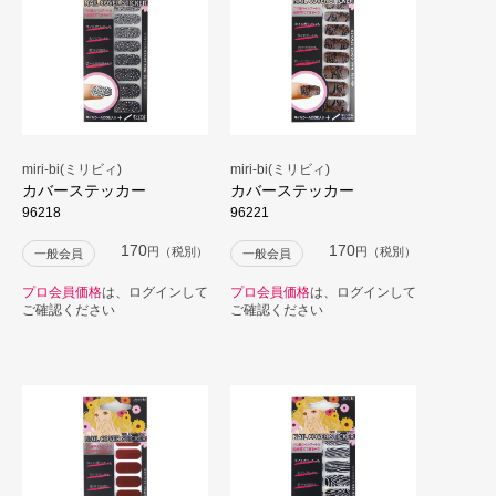
miri-bi(ミリビィ)
miri-bi(ミリビィ)
カバーステッカー
カバーステッカー
96218
96221
170
170
円（税別）
円（税別）
一般会員
一般会員
プロ会員価格
は、ログインして
プロ会員価格
は、ログインして
ご確認ください
ご確認ください