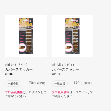
miri-bi(ミリビィ)
miri-bi(ミリビィ)
カバーステッカー
カバーステッカー
96187
96189
170
170
円（税別）
円（税別）
一般会員
一般会員
プロ会員価格
は、ログインして
プロ会員価格
は、ログインして
ご確認ください
ご確認ください