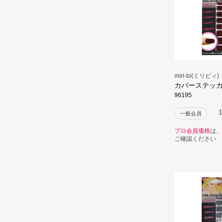
miri-bi(ミリビィ)
カバーステッ
96195
一般会員
プロ会員価格
は、
ご確認ください