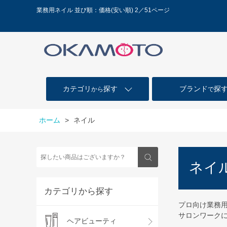
業務用ネイル 並び順：価格(安い順) 2／51ページ
カテゴリ
探す
ブランド
探
から
で
ホーム
>
ネイル
ネイ
カテゴリから探す
プロ向け業務
サロンワーク
ヘアビューティ