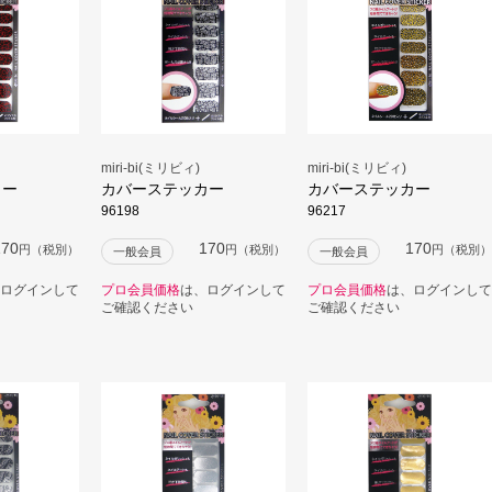
miri-bi(ミリビィ)
miri-bi(ミリビィ)
カー
カバーステッカー
カバーステッカー
96198
96217
170
170
170
円（税別）
円（税別）
円（税別）
一般会員
一般会員
ログインして
プロ会員価格
は、ログインして
プロ会員価格
は、ログインして
ご確認ください
ご確認ください