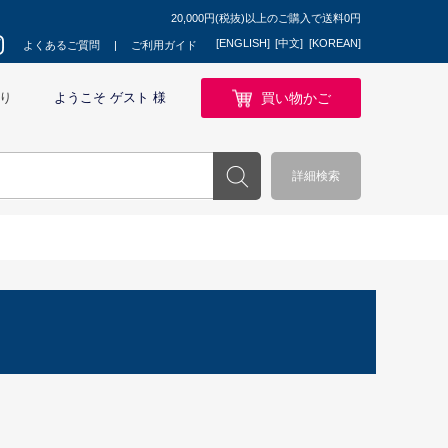
20,000円(税抜)以上のご購入で送料0円
[ENGLISH]
[中文]
[KOREAN]
よくあるご質問
ご利用ガイド
買い物かご
り
ようこそ ゲスト 様
詳細検索