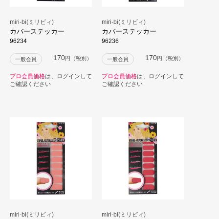
miri-bi(ミリビィ)
miri-bi(ミリビィ)
カバーステッカー
カバーステッカー
96234
96236
170
170
円（税別）
円（税別）
一般会員
一般会員
プロ会員価格
は、ログインして
プロ会員価格
は、ログインして
ご確認ください
ご確認ください
miri-bi(ミリビィ)
miri-bi(ミリビィ)