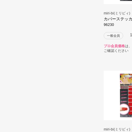
miri-bi(ミリビィ)
カバーステッ
96230
一般会員
プロ会員価格
は、
ご確認ください
miri-bi(ミリビィ)