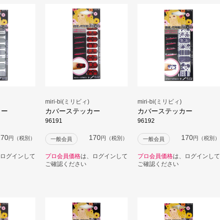
miri-bi(ミリビィ)
miri-bi(ミリビィ)
カー
カバーステッカー
カバーステッカー
96191
96192
170
170
170
円（税別）
円（税別）
円（税別）
一般会員
一般会員
ログインして
プロ会員価格
は、ログインして
プロ会員価格
は、ログインして
ご確認ください
ご確認ください