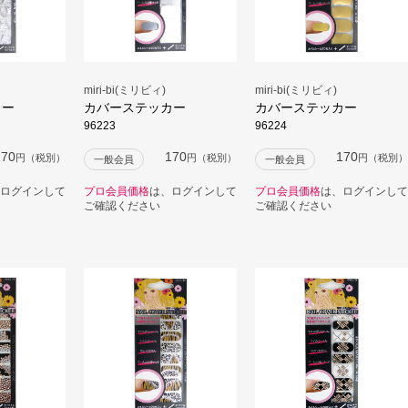
miri-bi(ミリビィ)
miri-bi(ミリビィ)
カー
カバーステッカー
カバーステッカー
96223
96224
170
170
170
円（税別）
円（税別）
円（税別）
一般会員
一般会員
ログインして
プロ会員価格
は、ログインして
プロ会員価格
は、ログインして
ご確認ください
ご確認ください