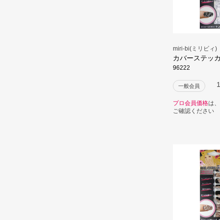
miri-bi(ミリビィ)
カバーステッ
96222
一般会員
プロ会員価格
は、
ご確認ください