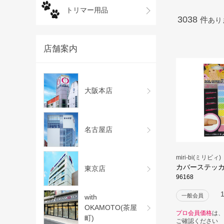
トリマー用品
3038
件
あり
店舗案内
大阪本店
名古屋店
miri-bi(ミリビィ)
カバーステッ
東京店
96168
一般会員
with
OKAMOTO(茶屋
プロ会員価格
は、
町)
ご確認ください