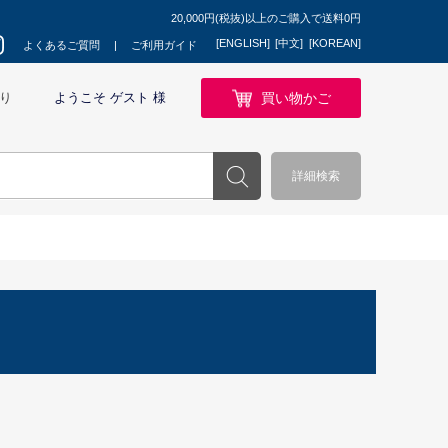
20,000円(税抜)以上のご購入で送料0円
[ENGLISH]
[中文]
[KOREAN]
よくあるご質問
ご利用ガイド
買い物かご
り
ようこそ ゲスト 様
詳細検索