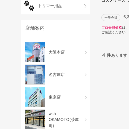
コスメケース 
トリマー用品
6,
一般会員
店舗案内
プロ会員価格
は、
ご確認ください
大阪本店
4
件
あります
名古屋店
東京店
with
OKAMOTO(茶屋
町)