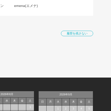
ョン
emena(エメナ)
履歴を残さない
2026年8月
2026年9月
火
水
木
金
土
日
月
火
水
木
金
土
1
1
2
3
4
5