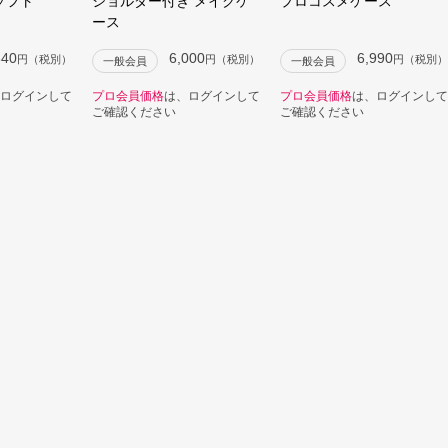
ソフト
ショルダー付き メイクケ
プロコスメケース
ース
340
6,000
6,990
円（税別）
円（税別）
円（税別）
一般会員
一般会員
ログインして
プロ会員価格
は、ログインして
プロ会員価格
は、ログインして
ご確認ください
ご確認ください