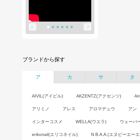
ブランドから探す
ア
カ
サ
タ
AIVIL(アイビル)
AKZENTZ(アクセンツ)
A
アリミノ
アレス
アロマデュウ
アン
インターコスメ
WELLA(ウエラ)
ウェーバ
erikonail(エリコネイル)
N.B.A.A.(エヌビーエーエ