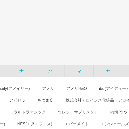
ナ
ハ
マ
ヤ
maily(アメイリー)
アメリ
アメリH&O
ibd(アイディー
アピセラ
あづま姿
株式会社アロインス化粧品（アロ
ー
ウルトラマジック
ウレシーサプリメント
内海(ウツ
ー)
NFS(エヌエフエス)
エバーメイト
エンシェールズ