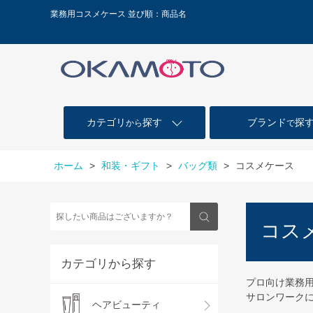
業務用コスメケース 並び順：商品名
カテゴリ
探す
ブランド
探
から
で
ホーム
>
和装・ギフト
>
バッグ類
>
コスメケース
コス
カテゴリから探す
プロ向け業務
サロンワーク
ヘアビューティ