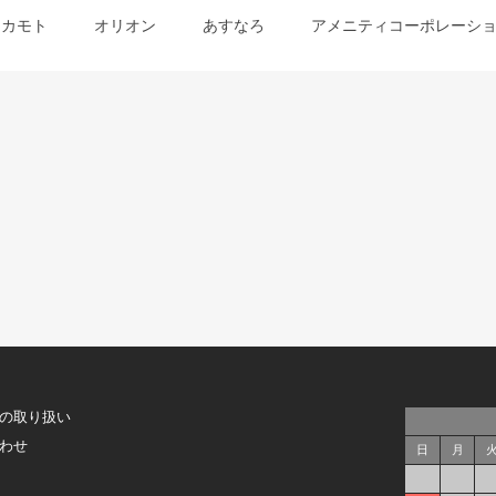
オカモト
オリオン
あすなろ
アメニティコーポレーシ
の取り扱い
わせ
日
月