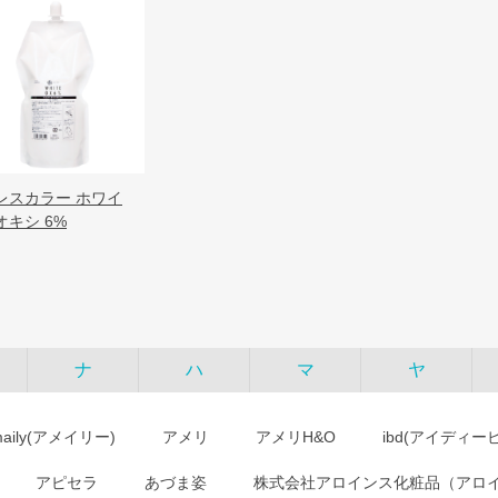
レスカラー ホワイ
オキシ 6%
ナ
ハ
マ
ヤ
maily(アメイリー)
アメリ
アメリH&O
ibd(アイディー
アピセラ
あづま姿
株式会社アロインス化粧品（アロ