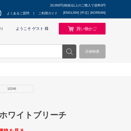
20,000円(税抜)以上のご購入で送料0円
[ENGLISH]
[中文]
[KOREAN]
よくあるご質問
ご利用ガイド
買い物かご
り
ようこそ ゲスト 様
詳細検索
10246
 ホワイトブリーチ