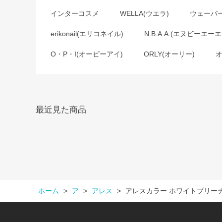
インターコスメ
WELLA(ウエラ)
ウェーバ
erikonail(エリコネイル)
N.B.A.A.(エヌビーエーエ
O・P・I(オーピーアイ)
ORLY(オーリー)
最近見た商品
ホーム
>
ア
>
アレス
>
アレスカラー ホワイトブリー