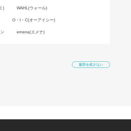
ミ)
WAHL(ウォール)
O・I・C(オーアイシー)
ョン
emena(エメナ)
履歴を残さない