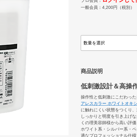
ログインして
プロ会員：
一般会員：
4,200
円（税別）
商品説明
低刺激設計＆高操
操作性と低刺激にこだわった
アレスカラー ホワイトオキシ
に触れにくい状態をつくり、
しっかりと明度を引き上げな
くの理美容師様から高い評価
ホワイト系・シルバー系・ペ
適なプロフェッショナル仕様