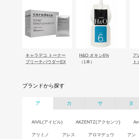
キャラデコ トーナー
H&O オキシ6%
ア
ブリーチパウダーEX
（1本）
ト
ブランドから探す
ア
カ
サ
タ
AIVIL(アイビル)
AKZENTZ(アクセンツ)
A
アリミノ
アレス
アロマデュウ
アン