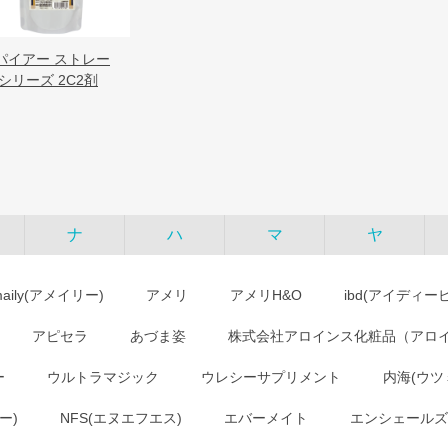
パイアー ストレー
 シリーズ 2C2剤
ナ
ハ
マ
ヤ
maily(アメイリー)
アメリ
アメリH&O
ibd(アイディー
アピセラ
あづま姿
株式会社アロインス化粧品（アロ
ー
ウルトラマジック
ウレシーサプリメント
内海(ウツ
ー)
NFS(エヌエフエス)
エバーメイト
エンシェールズ