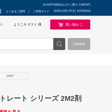
20,000円(税抜)以上のご購入で送料0円
[ENGLISH]
[中文]
[KOREAN]
よくあるご質問
ご利用ガイド
買い物かご
り
ようこそ ゲスト 様
詳細検索
10267
トレート シリーズ 2M2剤