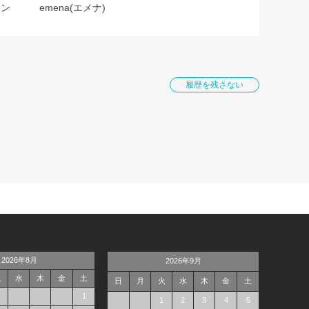
ョン
emena(エメナ)
履歴を残さない
2026年8月
2026年9月
火
水
木
金
土
日
月
火
水
木
金
土
1
1
2
3
4
5