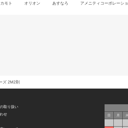
オカモト
オリオン
あすなろ
アメニティコーポレーシ
ズ 2M2剤
の取り扱い
わせ
日
月