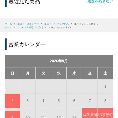
最近見た商品
履歴を残さない
ホーム
>
エステ・スキンケア
>
エステ
>
アロマ用品
>
エッセンシャルオイル
ホーム
>
マ
>
miri-bi(ミリビィ)
>
エッセンシャルオイル
営業カレンダー
2026年8月
日
月
火
水
木
金
土
1
2
3
4
5
6
7
8
14
茶屋町
15
茶屋町
9
10
11
12
13