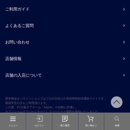
ご利用ガイド
よくあるご質問
お問い合わせ
店舗情報
店舗の入店について
岡本商会オンラインショップはプロの方向けの美容商材卸売通販サイトです。
美容学生の方もご利用頂けます。
この度、FC大阪チアチーム『AQUA』の活動に共感し、
オフィシャルチアパートナーとしてパートナー契約を締結いたしました。
Copyright © OKAMOTO Co,.Ltd. ALL rights reserved.
メニュー
ログイン
購入履歴
買い物かご
検索