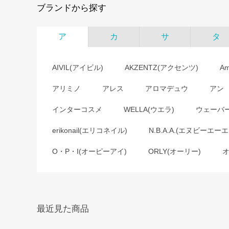
ブランドから探す
ア
カ
サ
タ
AIVIL(アイビル)
AKZENTZ(アクセンツ)
A
アリミノ
アレス
アロマデュウ
アン
インターコスメ
WELLA(ウエラ)
ウェーバ
erikonail(エリコネイル)
N.B.A.A.(エヌビーエーエ
O・P・I(オーピーアイ)
ORLY(オーリー)
最近見た商品