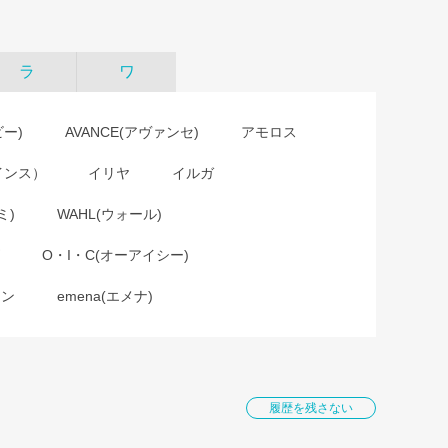
ラ
ワ
ビー)
AVANCE(アヴァンセ)
アモロス
インス）
イリヤ
イルガ
ミ)
WAHL(ウォール)
O・I・C(オーアイシー)
ョン
emena(エメナ)
履歴を残さない