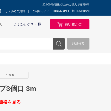
20,000円(税抜)以上のご購入で送料0円
[ENGLISH]
[中文]
[KOREAN]
よくあるご質問
ご利用ガイド
買い物かご
り
ようこそ ゲスト 様
詳細検索
10398
プ3個口 3m
価格を見る