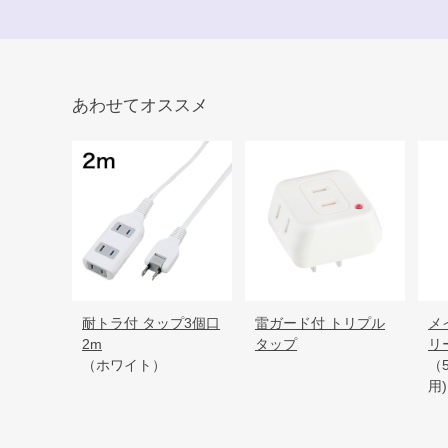
あわせてオススメ
耐トラ付 タップ3個口
雷ガード付 トリプル
メ
2m
タップ
リ
（ホワイト）
（
用