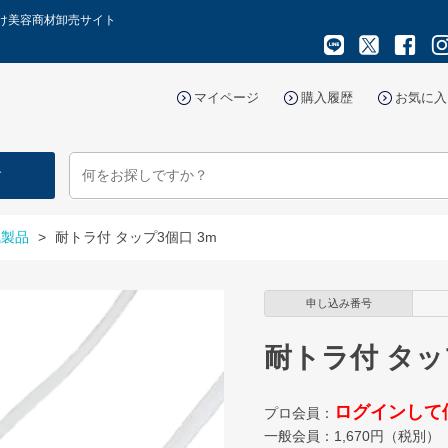
向け美容商材卸売サイト
マイページ
購入履歴
お気に入
す
気製品
>
耐トラ付 タップ3個口 3m
申し込み番号
耐トラ付 タッ
ログインして
プロ会員：
一般会員：
1,670
円（税別）