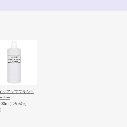
イクアップブラシク
ーナー
500ml(つめ替え
)）