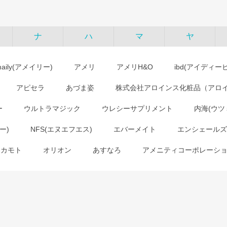
ナ
ハ
マ
ヤ
maily(アメイリー)
アメリ
アメリH&O
ibd(アイディー
アピセラ
あづま姿
株式会社アロインス化粧品（アロ
ー
ウルトラマジック
ウレシーサプリメント
内海(ウツ
ー)
NFS(エヌエフエス)
エバーメイト
エンシェールズ
オカモト
オリオン
あすなろ
アメニティコーポレーシ