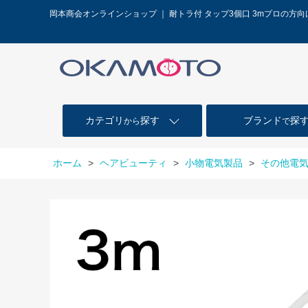
岡本商会オンラインショップ ｜ 耐トラ付 タップ3個口 3mプロの方
カテゴリ
探す
ブランド
探
から
で
ホーム
>
ヘアビューティ
>
小物電気製品
>
その他電