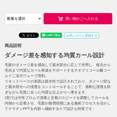
買い物かごへ入れる
お気に入りに登録する
商品説明
ダメージ差を感知する均質カール設計
毛髪のダメージ差を感知して親水部分に応じて作用し、根元から
毛先まで均質なカール形成をサポートするチオグリコール酸コー
ルド二浴式ウェーブ用剤。
リキッドベースの表面は親水性で設計されており、ダメージ部な
ど親水部分への浸透をコントロールすることで、過剰な浸透を防
ぎながら毛質に合った均質な仕上がりへ導きます。
2剤では中性ブロムで浸透と定着のスピードを調整してカールを
内側から定着させ、毛髪が膨潤状態にある施術プロセスを活かし
てケラチンPPTを内部へ補給するケア設計も特長です。