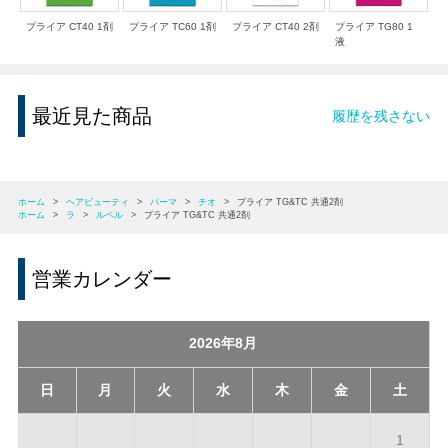
プライア CT40 1剤
プライア TC60 1剤
プライア CT40 2剤
プライア TG80 1
液
最近見た商品
履歴を残さない
ホーム
>
ヘアビューティ
>
パーマ
>
チオ
>
プライア TG&TC 共通2剤
ホーム
>
ラ
>
ルベル
>
プライア TG&TC 共通2剤
営業カレンダー
2026年8月
日
月
火
水
木
金
土
1