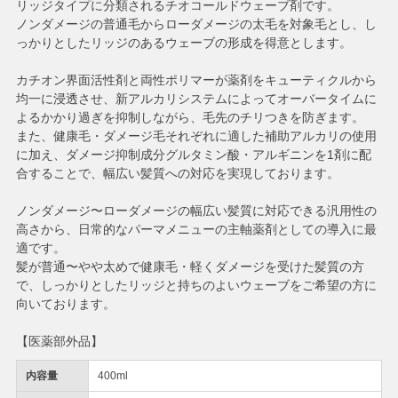
リッジタイプに分類されるチオコールドウェーブ剤です。
ノンダメージの普通毛からローダメージの太毛を対象毛とし、し
っかりとしたリッジのあるウェーブの形成を得意とします。
カチオン界面活性剤と両性ポリマーが薬剤をキューティクルから
均一に浸透させ、新アルカリシステムによってオーバータイムに
よるかかり過ぎを抑制しながら、毛先のチリつきを防ぎます。
また、健康毛・ダメージ毛それぞれに適した補助アルカリの使用
に加え、ダメージ抑制成分グルタミン酸・アルギニンを1剤に配
合することで、幅広い髪質への対応を実現しております。
ノンダメージ〜ローダメージの幅広い髪質に対応できる汎用性の
高さから、日常的なパーマメニューの主軸薬剤としての導入に最
適です。
髪が普通〜やや太めで健康毛・軽くダメージを受けた髪質の方
で、しっかりとしたリッジと持ちのよいウェーブをご希望の方に
向いております。
【医薬部外品】
内容量
400ml