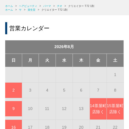
ホーム
>
ヘアビューティ
>
パーマ
>
チオ
>
クリエイター T72 1剤
ホーム
>
サ
>
資生堂
>
クリエイター T72 1剤
営業カレンダー
2026年8月
日
月
火
水
木
金
土
1
2
3
4
5
6
7
8
14
茶屋町
15
茶屋町
9
10
11
12
13
店除く
店除く
16
17
18
19
20
21
22