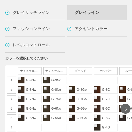
グレイリッチライン
グレイライン
ファッションライン
アクセントカラー
レベルコントロール
カラーを選択してください
ナチュラルウォーム
ナチュラルクール
ゴールド
カッパー
ルー
G-9Nw
G-9Nc
9
G-8Nw
G-8Nc
G-8Go
G-8C
G-
8
G-7Nw
G-7Nc
G-7Go
G-7C
G-
7
G-6Nw
G-6Nc
G-6Go
G-6C
G-
6
G-5Nw
G-5Nc
G-5Go
G-5C
G-
5
G-4D
4