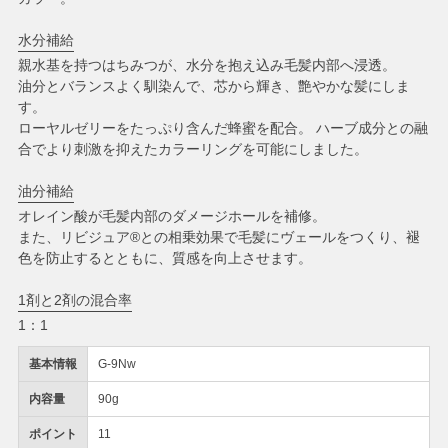
水分補給
親水基を持つはちみつが、水分を抱え込み毛髪内部へ浸透。
油分とバランスよく馴染んで、芯から輝き、艶やかな髪にしま
す。
ローヤルゼリーをたっぷり含んだ蜂蜜を配合。 ハーブ成分との融
合でより刺激を抑えたカラーリングを可能にしました。
油分補給
オレイン酸が毛髪内部のダメージホールを補修。
また、リビジュア®との相乗効果で毛髪にヴェールをつくり、褪
色を防止するとともに、質感を向上させます。
1剤と2剤の混合率
1：1
基本情報
G-9Nw
内容量
90g
ポイント
11