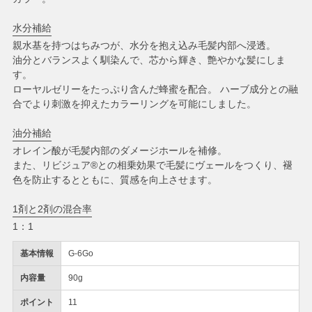
水分補給
親水基を持つはちみつが、水分を抱え込み毛髪内部へ浸透。
油分とバランスよく馴染んで、芯から輝き、艶やかな髪にしま
す。
ローヤルゼリーをたっぷり含んだ蜂蜜を配合。 ハーブ成分との融
合でより刺激を抑えたカラーリングを可能にしました。
油分補給
オレイン酸が毛髪内部のダメージホールを補修。
また、リビジュア®との相乗効果で毛髪にヴェールをつくり、褪
色を防止するとともに、質感を向上させます。
1剤と2剤の混合率
1：1
基本情報
G-6Go
内容量
90g
ポイント
11