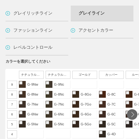
グレイリッチライン
グレイライン
ファッションライン
アクセントカラー
レベルコントロール
カラーを選択してください
ナチュラルウォーム
ナチュラルクール
ゴールド
カッパー
ルー
G-9Nw
G-9Nc
9
G-8Nw
G-8Nc
G-8Go
G-8C
G-
8
G-7Nw
G-7Nc
G-7Go
G-7C
G-
7
G-6Nw
G-6Nc
G-6Go
G-6C
G-
6
G-5Nw
G-5Nc
G-5Go
G-5C
G-
5
G-4D
4