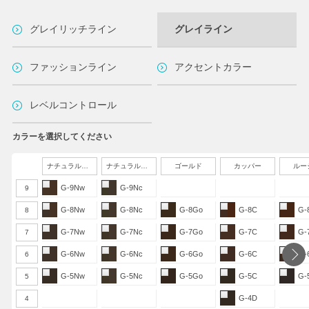
グレイリッチライン
グレイライン
ファッションライン
アクセントカラー
レベルコントロール
カラーを選択してください
ナチュラルウォーム
ナチュラルクール
ゴールド
カッパー
ルー
G-9Nw
G-9Nc
9
G-8Nw
G-8Nc
G-8Go
G-8C
G-
8
G-7Nw
G-7Nc
G-7Go
G-7C
G-
7
G-6Nw
G-6Nc
G-6Go
G-6C
G-
6
G-5Nw
G-5Nc
G-5Go
G-5C
G-
5
G-4D
4