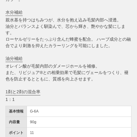
水分補給
親水基を持つはちみつが、水分を抱え込み毛髪内部へ浸透。
油分とバランスよく馴染んで、芯から輝き、艶やかな髪にしま
す。
ローヤルゼリーをたっぷり含んだ蜂蜜を配合。 ハーブ成分との融
合でより刺激を抑えたカラーリングを可能にしました。
油分補給
オレイン酸が毛髪内部のダメージホールを補修。
また、リビジュア®との相乗効果で毛髪にヴェールをつくり、褪
色を防止するとともに、質感を向上させます。
1剤と2剤の混合率
1：1
基本情報
G-6A
内容量
90g
ポイント
11