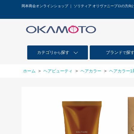
岡本商会オンラインショップ ｜ ソリティア オリヴァニープロの方向
カテゴリ
探す
ブランド
探
から
で
ホーム
>
ヘアビューティ
>
ヘアカラー
>
ヘアカラー1