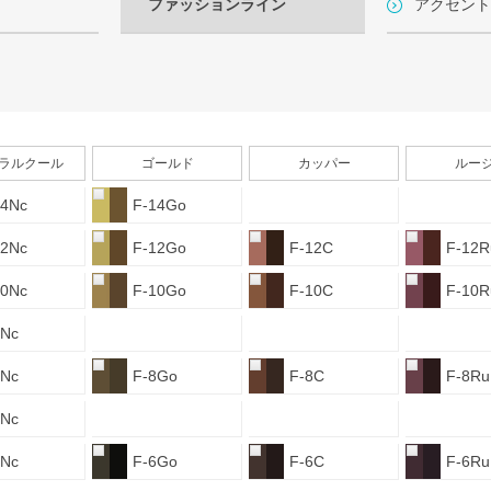
ファッションライン
アクセント
ラルクール
ゴールド
カッパー
ルー
14Nc
F-14Go
12Nc
F-12Go
F-12C
F-12R
10Nc
F-10Go
F-10C
F-10R
9Nc
8Nc
F-8Go
F-8C
F-8Ru
7Nc
6Nc
F-6Go
F-6C
F-6Ru