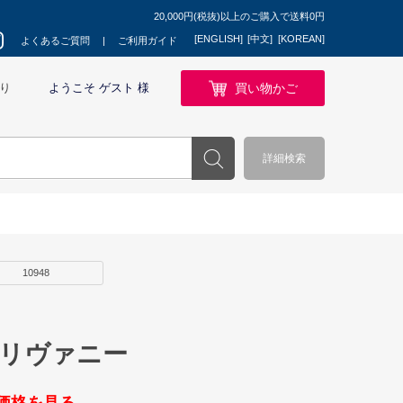
20,000円(税抜)以上のご購入で送料0円
[ENGLISH]
[中文]
[KOREAN]
よくあるご質問
ご利用ガイド
買い物かご
り
ようこそ ゲスト 様
詳細検索
10948
オリヴァニー