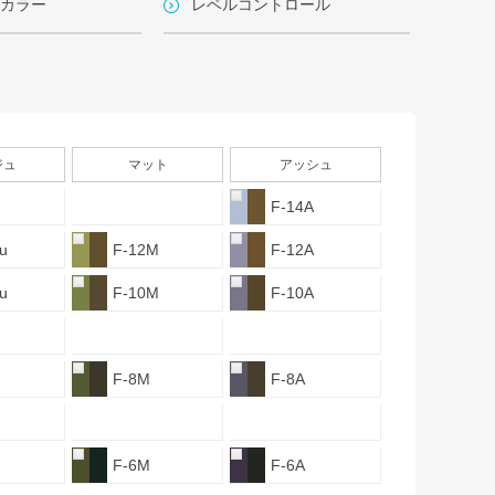
カラー
レベルコントロール
ジュ
マット
アッシュ
F-14A
u
F-12M
F-12A
u
F-10M
F-10A
F-8M
F-8A
F-6M
F-6A