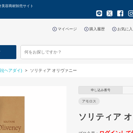
け美容商材卸売サイト
マイページ
購入履歴
お気に入
す
剤(ヘアダイ)
>
ソリティア オリヴァニー
申し込み番号
アモロス
ソリティア 