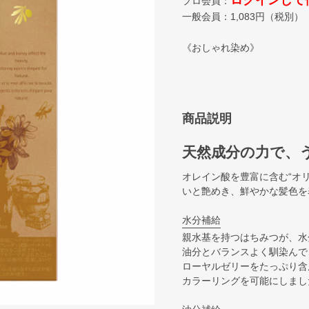
ログインして
プロ会員：
一般会員：
1,083
円（税別）
《おしゃれ染め》
商品説明
天然成分の力で、
オレイン酸を豊富に含む“オリ
いと艶めき、鮮やかな髪色を
水分補給
親水基を持つはちみつが、水
油分とバランスよく馴染んで
ローヤルゼリーをたっぷり含
カラーリングを可能にしまし