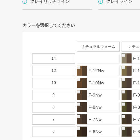
グレイリッチライン
グレイライン
カラーを選択してください
ナチュラルウォーム
ナチュ
F-
14
F-12Nw
F-
12
F-10Nw
F-
10
F-9Nw
F-
9
F-8Nw
F-
8
F-7Nw
F-
7
F-6Nw
F-
6