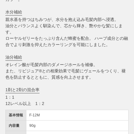
水分補給
親水基を持つはちみつが、水分を抱え込み毛髪内部へ浸透。
油分とバランスよく馴染んで、芯から輝き、艶やかな髪にしま
す。
ローヤルゼリーをたっぷり含んだ蜂蜜を配合。 ハーブ成分との融
合でより刺激を抑えたカラーリングを可能にしました。
油分補給
オレイン酸が毛髪内部のダメージホールを補修。
また、リビジュア®との相乗効果で毛髪にヴェールをつくり、褪
色を防止するとともに、質感を向上させます。
1剤と2剤の混合率
1：1
12レベル以上 1：2
基本情報
F-12M
内容量
90g