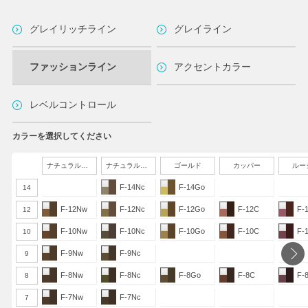
グレイリッチライン
グレイライン
ファッションライン
アクセントカラー
レベルコントロール
カラーを選択してください
ナチュラルウォーム
ナチュラルクール
ゴールド
カッパー
ルー
F-14Nc
F-14Go
14
F-12Nw
F-12Nc
F-12Go
F-12C
F-
12
F-10Nw
F-10Nc
F-10Go
F-10C
F-
10
F-9Nw
F-9Nc
9
F-8Nw
F-8Nc
F-8Go
F-8C
F-
8
F-7Nw
F-7Nc
7