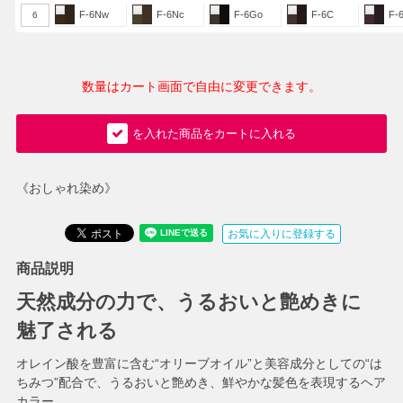
F-6Nw
F-6Nc
F-6Go
F-6C
F-
6
数量はカート画面で自由に変更できます。
を入れた商品をカートに入れる
《おしゃれ染め》
お気に入りに登録する
商品説明
天然成分の力で、うるおいと艶めきに
魅了される
オレイン酸を豊富に含む“オリーブオイル”と美容成分としての“は
ちみつ”配合で、うるおいと艶めき、鮮やかな髪色を表現するヘア
カラー。