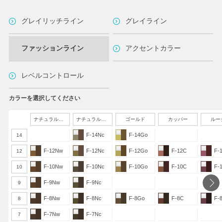
グレイリッチライン
グレイライン
ファッションライン
アクセントカラー
レベルコントロール
カラーを選択してください
ナチュラルウォーム
ナチュラルクール
ゴールド
カッパー
ルー
F-14Nc
F-14Go
14
F-12Nw
F-12Nc
F-12Go
F-12C
F-
12
F-10Nw
F-10Nc
F-10Go
F-10C
F-
10
F-9Nw
F-9Nc
9
F-8Nw
F-8Nc
F-8Go
F-8C
F-
8
F-7Nw
F-7Nc
7