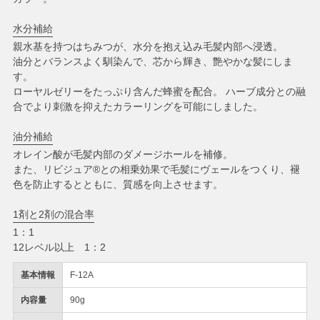
水分補給
親水基を持つはちみつが、水分を抱え込み毛髪内部へ浸透。
油分とバランスよく馴染んで、芯から輝き、艶やかな髪にしま
す。
ローヤルゼリーをたっぷり含んだ蜂蜜を配合。 ハーブ成分との融
合でより刺激を抑えたカラーリングを可能にしました。
油分補給
オレイン酸が毛髪内部のダメージホールを補修。
また、リビジュア®との相乗効果で毛髪にヴェールをつくり、褪
色を防止するとともに、質感を向上させます。
1剤と2剤の混合率
1：1
12レベル以上 1：2
基本情報
F-12A
内容量
90g