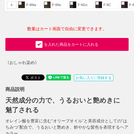
F-6Nw
F-6Nc
F-6Go
F-6C
F-
6
数量はカート画面で自由に変更できます。
を入れた商品をカートに入れる
《おしゃれ染め》
お気に入りに登録する
商品説明
天然成分の力で、うるおいと艶めきに
魅了される
オレイン酸を豊富に含む“オリーブオイル”と美容成分としての“は
ちみつ”配合で、うるおいと艶めき、鮮やかな髪色を表現するヘア
カラー。