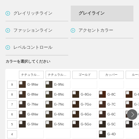
グレイリッチライン
グレイライン
ファッションライン
アクセントカラー
レベルコントロール
カラーを選択してください
ナチュラルウォーム
ナチュラルクール
ゴールド
カッパー
ルー
G-9Nw
G-9Nc
9
G-8Nw
G-8Nc
G-8Go
G-8C
G-
8
G-7Nw
G-7Nc
G-7Go
G-7C
G-
7
G-6Nw
G-6Nc
G-6Go
G-6C
G-
6
G-5Nw
G-5Nc
G-5Go
G-5C
G-
5
G-4D
4