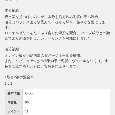
水分補給
親水基を持つはちみつが、水分を抱え込み毛髪内部へ浸透。
油分とバランスよく馴染んで、芯から輝き、艶やかな髪にしま
す。
ローヤルゼリーをたっぷり含んだ蜂蜜を配合。 ハーブ成分との融
合でより刺激を抑えたカラーリングを可能にしました。
油分補給
オレイン酸が毛髪内部のダメージホールを補修。
また、リビジュア®との相乗効果で毛髪にヴェールをつくり、褪
色を防止するとともに、質感を向上させます。
1剤と2剤の混合率
1：1
基本情報
G-5Go
内容量
90g
ポイント
11