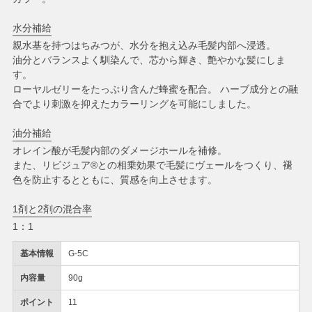
水分補給
親水基を持つはちみつが、水分を抱え込み毛髪内部へ浸透。
油分とバランスよく馴染んで、芯から輝き、艶やかな髪にしま
す。
ローヤルゼリーをたっぷり含んだ蜂蜜を配合。 ハーブ成分との融
合でより刺激を抑えたカラーリングを可能にしました。
油分補給
オレイン酸が毛髪内部のダメージホールを補修。
また、リビジュア®との相乗効果で毛髪にヴェールをつくり、褪
色を防止するとともに、質感を向上させます。
1剤と2剤の混合率
1：1
基本情報
G-5C
内容量
90g
ポイント
11