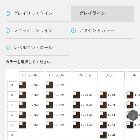
グレイリッチライン
グレイライン
ファッションライン
アクセントカラー
レベルコントロール
カラーを選択してください
ナチュラルウォーム
ナチュラルクール
ゴールド
カッパー
ルー
G-9Nw
G-9Nc
9
G-8Nw
G-8Nc
G-8Go
G-8C
G-
8
G-7Nw
G-7Nc
G-7Go
G-7C
G-
7
G-6Nw
G-6Nc
G-6Go
G-6C
G-
6
G-5Nw
G-5Nc
G-5Go
G-5C
G-
5
G-4D
4