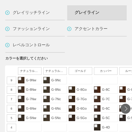
グレイリッチライン
グレイライン
ファッションライン
アクセントカラー
レベルコントロール
カラーを選択してください
ナチュラルウォーム
ナチュラルクール
ゴールド
カッパー
ルー
G-9Nw
G-9Nc
9
G-8Nw
G-8Nc
G-8Go
G-8C
G-
8
G-7Nw
G-7Nc
G-7Go
G-7C
G-
7
G-6Nw
G-6Nc
G-6Go
G-6C
G-
6
G-5Nw
G-5Nc
G-5Go
G-5C
G-
5
G-4D
4