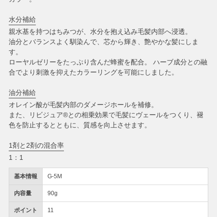
水分補給
親水基を持つはちみつが、水分を抱え込み毛髪内部へ浸透。
油分とバランスよく馴染んで、芯から輝き、艶やかな髪にしま
す。
ローヤルゼリーをたっぷり含んだ蜂蜜を配合。 ハーブ成分との融
合でより刺激を抑えたカラーリングを可能にしました。
油分補給
オレイン酸が毛髪内部のダメージホールを補修。
また、リビジュア®との相乗効果で毛髪にヴェールをつくり、褪
色を防止するとともに、質感を向上させます。
1剤と2剤の混合率
1：1
基本情報
G-5M
内容量
90g
ポイント
11